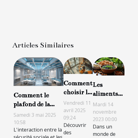
Articles Similaires
Comment
Les
choisir le
aliments
Comment le
bon
naturels
Vendredi 11
plafond de la
Mardi 14
service de
avril 2025
pour
novembre
sécurité sociale
Samedi 3 mai 2025
09:24
lutte
2023 00:00
booster
influence les
10:58
Découvrir
Dans un
contre les
votre
L'interaction entre la
remboursements
des
monde de
nuisibles
sécurité sociale et les