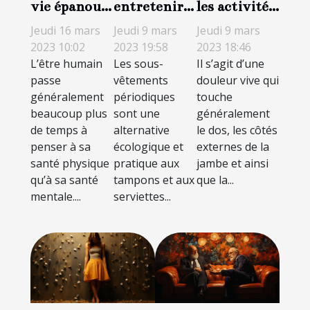
vie épanouie
les activités
entretenir
avec moins
sportives à
sa culotte
Jeudi 16 mars
Jeudi 9 mars
Jeudi 9 mars
de stress et
faire et à
menstruelle
2023 10:02
2023 18:46
2023 19:58
L’être humain
Il s’agit d’une
Les sous-
de
éviter en cas
?
passe
douleur vive qui
vêtements
dépression :
de sciatique
généralement
touche
périodiques
Découvrez
?
beaucoup plus
généralement
sont une
les aptitudes
de temps à
le dos, les côtés
alternative
à adopter
penser à sa
externes de la
écologique et
santé physique
jambe et ainsi
pratique aux
pour avoir
qu’à sa santé
que la...
tampons et aux
une bonne
mentale....
serviettes...
santé
mentale