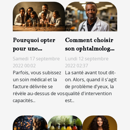
Pourquoi opter
Comment choisir
pour une
son ophtalmologue
protection
?
Samedi 17 septembre
Lundi 12 septembre
complémentaire
2022 00:02
2022 02:37
Parfois, vous subissez
La santé avant tout dit-
santé ?
un soin médical et la
on. Alors, quand il s'agit
facture délivrée se
de problème d'yeux, la
révèle au-dessus de vos
qualité d'intervention
capacités...
est...