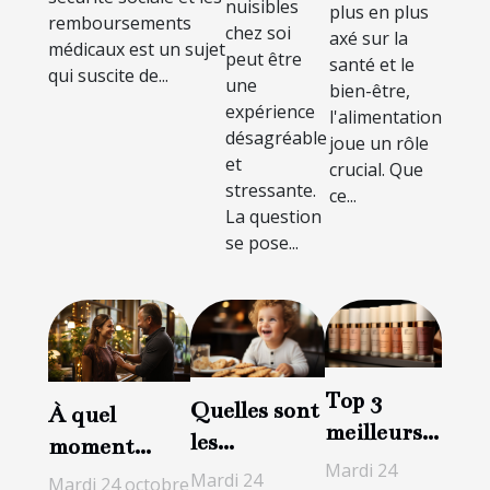
bien-être
médicaux
nuisibles
plus en plus
remboursements
chez soi
axé sur la
médicaux est un sujet
peut être
santé et le
qui suscite de...
une
bien-être,
expérience
l'alimentation
désagréable
joue un rôle
et
crucial. Que
stressante.
ce...
La question
se pose...
Top 3
Quelles sont
À quel
meilleurs
les
moment
crèmes de
Mardi 24
meilleures
doit-on
Mardi 24
Mardi 24 octobre