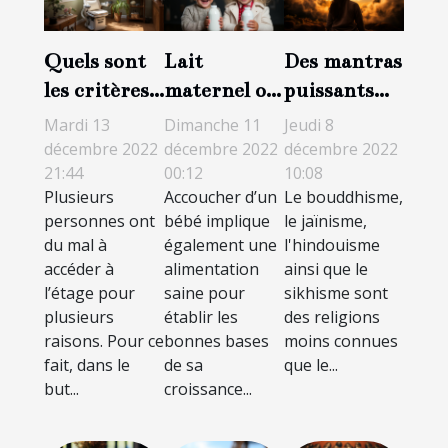
Quels sont
Lait
Des mantras
les critères
maternel ou
puissants
de choix
lait artificiel
pouvant
Mardi 13
Dimanche 11
Jeudi 8
d’un
: lequel
changer
décembre 2022
décembre 2022
décembre 2022
21:44
00:12
10:08
fauteuil
choisir pour
votre vie
Plusieurs
Accoucher d’un
Le bouddhisme,
monte
son bébé ?
personnes ont
bébé implique
le jaïnisme,
escalier ?
du mal à
également une
l'hindouisme
accéder à
alimentation
ainsi que le
l’étage pour
saine pour
sikhisme sont
plusieurs
établir les
des religions
raisons. Pour ce
bonnes bases
moins connues
fait, dans le
de sa
que le...
but...
croissance...