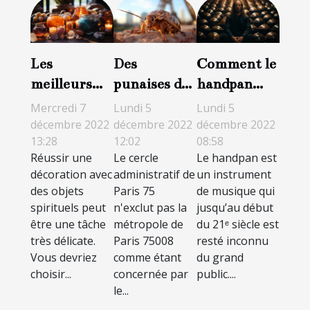
Les
Des
Comment le
meilleurs
punaises de
handpan
objets
lit à Paris 8 :
peut-il être
Mercredi 7
Lundi 5
Lundi 5
spirituels de
ce qu'il faut
utilisé en
décembre 2022
décembre 2022
décembre 2022
13:28
12:02
08:58
décoration
savoir pour
méditation
Réussir une
Le cercle
Le handpan est
s'en
et
décoration avec
administratif de
un instrument
débarrasser
relaxation ?
des objets
Paris 75
de musique qui
spirituels peut
n'exclut pas la
jusqu’au début
être une tâche
métropole de
du 21ᵉ siècle est
très délicate.
Paris 75008
resté inconnu
Vous devriez
comme étant
du grand
choisir...
concernée par
public....
le...