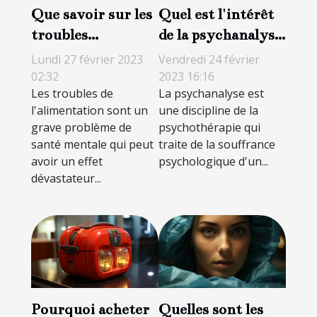
Que savoir sur les
Quel est l'intérêt
troubles
de la psychanalyse
alimentaires ?
?
Lundi 27 février 2023
Vendredi 24 février
02:32
2023 16:16
Les troubles de
La psychanalyse est
l'alimentation sont un
une discipline de la
grave problème de
psychothérapie qui
santé mentale qui peut
traite de la souffrance
avoir un effet
psychologique d'un...
dévastateur...
Pourquoi acheter
Quelles sont les