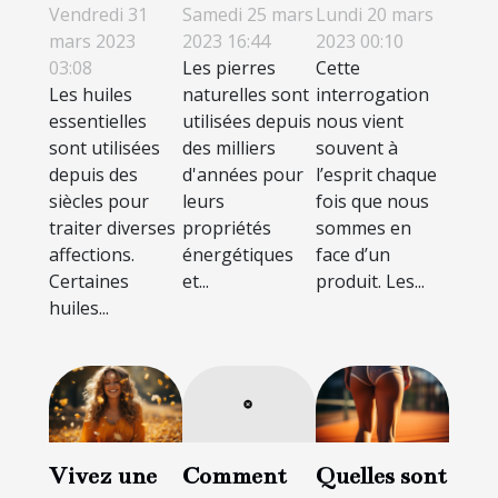
essentielles
recharger
résines de
Vendredi 31
Samedi 25 mars
Lundi 20 mars
les plus
une pierre
CBD en
mars 2023
2023 16:44
2023 00:10
03:08
Les pierres
Cette
efficaces
naturelle ?
ligne ?
Les huiles
naturelles sont
interrogation
essentielles
utilisées depuis
nous vient
sont utilisées
des milliers
souvent à
depuis des
d'années pour
l’esprit chaque
siècles pour
leurs
fois que nous
traiter diverses
propriétés
sommes en
affections.
énergétiques
face d’un
Certaines
et...
produit. Les...
huiles...
Vivez une
Quelles sont
Comment