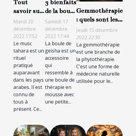
Tout
3 bienfaits
Gemmothérapie
savoir sur
de la boule
: quels sont les
le musc
de geisha
Mardi 20
Samedi 17
avantages et les
intime
décembre
décembre
Jeudi 15 décembre
2022 17:52
2022 17:44
inconvénients ?
tahara
2022 22:30
Le musc
La boule de
La gemmothérapie
tahara est un
geisha est un
est une branche de
rituel
accessoire
la phytothérapie.
pratiqué
qui
C’est une forme de
auparavant
ressemble à
médecine naturelle
dans les pays
une boule de
utilisée pour le...
arabes. Il est
thérapie en
connu de
mousse avec
tous à
une petite...
présent. Ce...