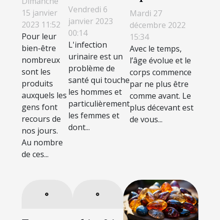
Dimanche
contre une
Vendredi 6
professionnel :
du CBD ?
15 janvier
Mardi 27
infection
janvier 2023
quels sont ses
2023 11:52
décembre 2022
00:14
urinaire ?
Pour leur
15:34
avantages ?
L'infection
bien-être
Avec le temps,
urinaire est un
nombreux
l’âge évolue et le
problème de
sont les
corps commence
santé qui touche
produits
par ne plus être
les hommes et
auxquels les
comme avant. Le
particulièrement
gens font
plus décevant est
les femmes et
recours de
de vous...
dont...
nos jours.
Au nombre
de ces...