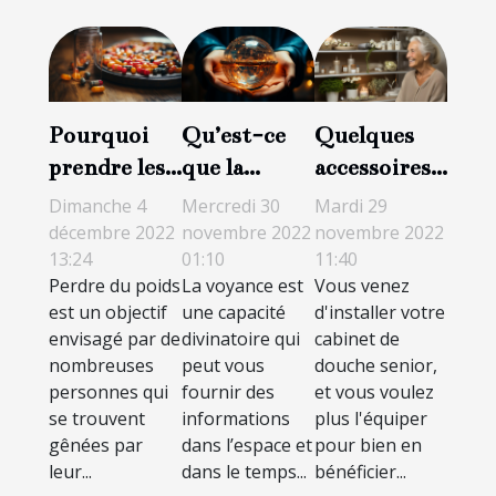
Pourquoi
Qu’est-ce
Quelques
prendre les
que la
accessoires
gélules
voyance ?
que vous
Dimanche 4
Mercredi 30
Mardi 29
Figur pour
pouvez
décembre 2022
novembre 2022
novembre 2022
13:24
01:10
11:40
perdre du
choisir pour
Perdre du poids
La voyance est
Vous venez
poids ?
votre
est un objectif
une capacité
d'installer votre
douche
envisagé par de
divinatoire qui
cabinet de
senior
nombreuses
peut vous
douche senior,
personnes qui
fournir des
et vous voulez
se trouvent
informations
plus l'équiper
gênées par
dans l’espace et
pour bien en
leur...
dans le temps...
bénéficier...