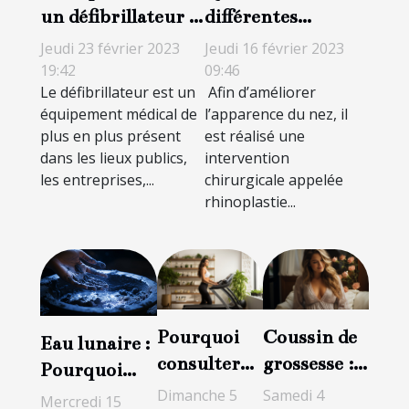
un défibrillateur ?
différentes
Un investissement
techniques de
Jeudi 23 février 2023
Jeudi 16 février 2023
pour sauver des
rhinoplastie ?
19:42
09:46
Le défibrillateur est un
Afin d’améliorer
vies
équipement médical de
l’apparence du nez, il
plus en plus présent
est réalisé une
dans les lieux publics,
intervention
les entreprises,...
chirurgicale appelée
rhinoplastie...
Pourquoi
Coussin de
Eau lunaire :
consulter
grossesse :
Pourquoi
une
pourquoi
l'eau de lune
Dimanche 5
Samedi 4
Mercredi 15