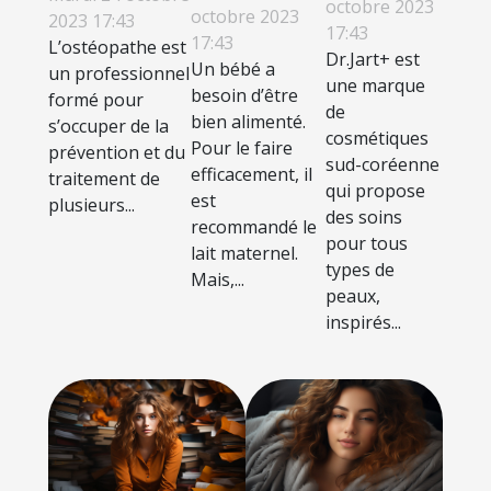
Dr.Jart+
octobre 2023
grignoteuses
octobre 2023
consulter
2023 17:43
17:43
17:43
pour bébé ?
L’ostéopathe est
l’ostéopathe ?
Dr.Jart+ est
Un bébé a
un professionnel
une marque
besoin d’être
formé pour
de
bien alimenté.
s’occuper de la
cosmétiques
Pour le faire
prévention et du
sud-coréenne
efficacement, il
traitement de
qui propose
est
plusieurs...
des soins
recommandé le
pour tous
lait maternel.
types de
Mais,...
peaux,
inspirés...