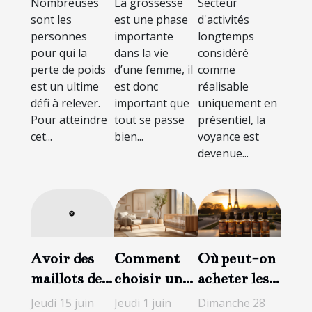
Nombreuses
La grossesse
Secteur
saine et
distance
sont les
est une phase
d'activités
durable
personnes
importante
longtemps
pour qui la
dans la vie
considéré
perte de poids
d’une femme, il
comme
est un ultime
est donc
réalisable
défi à relever.
important que
uniquement en
Pour atteindre
tout se passe
présentiel, la
cet...
bien...
voyance est
devenue...
Comment
Où peut-on
Avoir des
choisir un
acheter les
maillots de
bon lit en
produits
bain
Jeudi 1 juin
Dimanche 28
Jeudi 15 juin