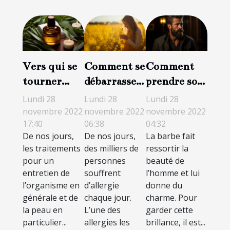
Vers qui se
Comment se
Comment
tourner
débarrasser
prendre soin
pour des
des allergies
de sa barbe ?
Lundi 28
Lundi 28
Lundi 28
traitements
au pollen ?
novembre 2022
novembre 2022
novembre 2022
17:40
06:38
04:32
corporels et
De nos jours,
De nos jours,
La barbe fait
soins de
les traitements
des milliers de
ressortir la
santé ?
pour un
personnes
beauté de
entretien de
souffrent
l’homme et lui
l’organisme en
d’allergie
donne du
générale et de
chaque jour.
charme. Pour
la peau en
L’une des
garder cette
particulier...
allergies les
brillance, il est...