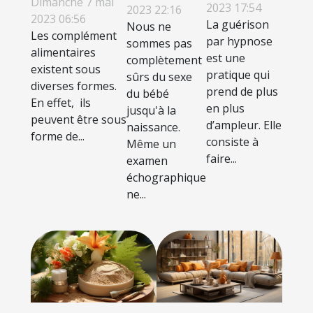
Dimanche 7 mai
l’hypnose
savoir le
2023 17:54
2023 22:16
malimentaires
2023 06:56
La guérison
Nous ne
sexe du
Les complément
?
par hypnose
sommes pas
bébé ?
alimentaires
est une
complètement
existent sous
pratique qui
sûrs du sexe
diverses formes.
prend de plus
du bébé
En effet, ils
en plus
jusqu'à la
peuvent être sous
d’ampleur. Elle
naissance.
forme de...
consiste à
Même un
faire...
examen
échographique
ne...