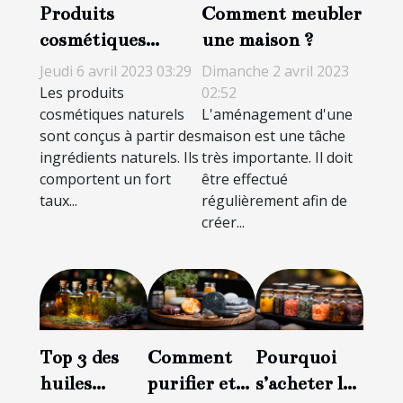
Produits
Comment meubler
cosmétiques
une maison ?
naturels : les
Jeudi 6 avril 2023 03:29
Dimanche 2 avril 2023
incontournable
Les produits
02:52
cosmétiques naturels
L'aménagement d'une
pour la peau
sont conçus à partir des
maison est une tâche
ingrédients naturels. Ils
très importante. Il doit
comportent un fort
être effectué
taux...
régulièrement afin de
créer...
Top 3 des
Comment
Pourquoi
huiles
purifier et
s’acheter les