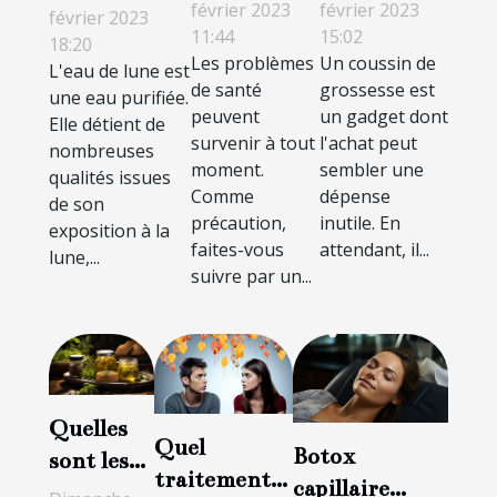
plateforme
vaut-il la
février 2023
février 2023
est-elle
février 2023
11:44
15:02
sur la santé
peine
18:20
indispensable
Les problèmes
Un coussin de
L'eau de lune est
et le bien-
d'avoir ?
?
de santé
grossesse est
une eau purifiée.
être ?
peuvent
un gadget dont
Elle détient de
survenir à tout
l'achat peut
nombreuses
moment.
sembler une
qualités issues
Comme
dépense
de son
précaution,
inutile. En
exposition à la
faites-vous
attendant, il...
lune,...
suivre par un...
Quelles
Quel
Botox
sont les
traitement
capillaire
aubaines