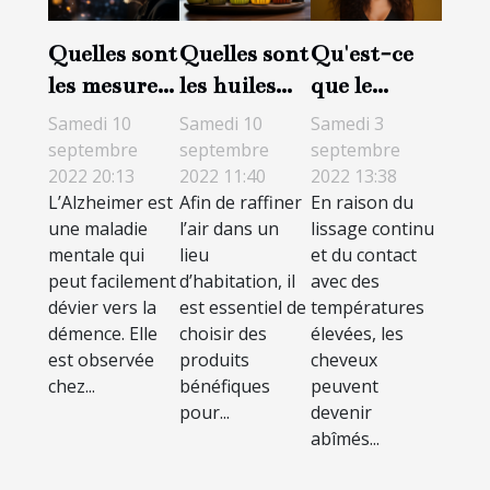
Quelles sont
Quelles sont
Qu'est-ce
les mesures
les huiles
que le
de gestion
essentielles
lissage
Samedi 10
Samedi 10
Samedi 3
de
à mettre
brésilien et
septembre
septembre
septembre
2022 20:13
2022 11:40
2022 13:38
l’Alzheimer
dans un
comment il
L’Alzheimer est
Afin de raffiner
En raison du
à Paris ?
diffuseur ?
affecte les
une maladie
l’air dans un
lissage continu
cheveux ?
mentale qui
lieu
et du contact
peut facilement
d’habitation, il
avec des
dévier vers la
est essentiel de
températures
démence. Elle
choisir des
élevées, les
est observée
produits
cheveux
chez...
bénéfiques
peuvent
pour...
devenir
abîmés...