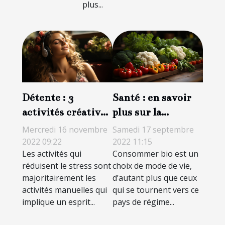
plus...
Détente : 3
Santé : en savoir
activités créatives
plus sur la
anti-stress
consommation des
Mercredi 16 novembre
Samedi 17 septembre
produits bio
2022 09:22
2022 11:15
Les activités qui
Consommer bio est un
réduisent le stress sont
choix de mode de vie,
majoritairement les
d’autant plus que ceux
activités manuelles qui
qui se tournent vers ce
implique un esprit...
pays de régime...