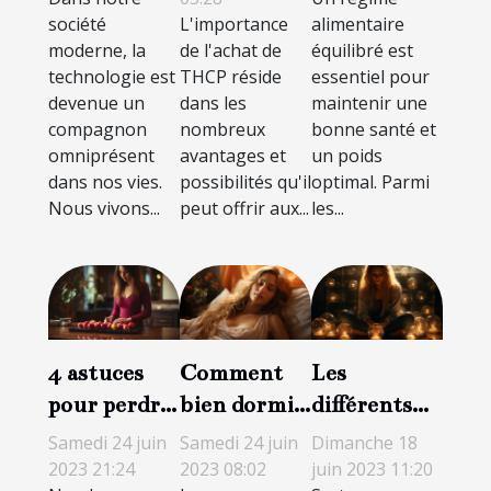
ennemis ?
société
L'importance
alimentaire
moderne, la
de l'achat de
équilibré est
technologie est
THCP réside
essentiel pour
devenue un
dans les
maintenir une
compagnon
nombreux
bonne santé et
omniprésent
avantages et
un poids
dans nos vies.
possibilités qu'il
optimal. Parmi
Nous vivons...
peut offrir aux...
les...
4 astuces
Comment
Les
pour perdre
bien dormir
différents
du poids de
durant la
types de
Samedi 24 juin
Samedi 24 juin
Dimanche 18
manière
grossesse ?
voyance à
2023 21:24
2023 08:02
juin 2023 11:20