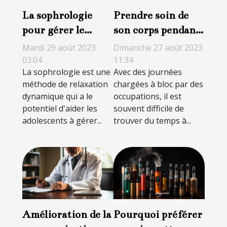
La sophrologie
Prendre soin de
pour gérer le
son corps pendant
stress chez les
la nuit : des
Mardi 29 août 2023
Dimanche 27 août 2023
adolescents
astuces pour avoir
03:04
11:34
La sophrologie est une
Avec des journées
un regard plein de
méthode de relaxation
chargées à bloc par des
peps
dynamique qui a le
occupations, il est
potentiel d'aider les
souvent difficile de
adolescents à gérer...
trouver du temps à...
Amélioration de la
Pourquoi préférer