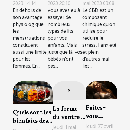
bois pour
CBD à Paris
menstruels :
2023 20:10
mai 2023 03:08
2023 14:44
Vous avez eu à
Le CBD est un
En dehors de
son bébé ?
?
comment
essayer de
composant
son avantage
bien faire
nombreux
chimique qu’on
physiologique,
votre choix
types de lits
utilise pour
les
?
pour vos
réduire le
menstruations
enfants. Mais
stress, l'anxiété
constituent
juste que là, vos
et plein
aussi une limite
bébés n’ont
d’autres mal
pour les
pas...
liés...
femmes. En...
Faites-
La forme
Quels sont les
vous
du ventre :
bienfaits des
guérir par
comment
Jeudi 27 avril
Jeudi 4 mai
compléments