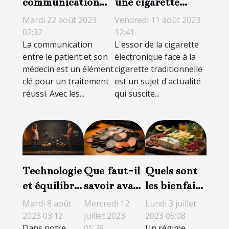
communication
une cigarette
patient-médecin
électronique à une
Mardi 22 août 2023
Vendredi 11 août 2023
grâce à la
cigarette
02:32
12:41
La communication
L'essor de la cigarette
téléconsultation
traditionnelle ?
entre le patient et son
électronique face à la
médecin est un élément
cigarette traditionnelle
clé pour un traitement
est un sujet d'actualité
réussi. Avec les...
qui suscite...
Technologie
Que faut-il
Quels sont
et équilibre
savoir avant
les bienfaits
quotidien :
d’acheter du
d’un régime
Mardi 8 août
Mercredi 12
Lundi 3 juillet
amis ou
THCP ?
cétogène?
2023 03:12
juillet 2023
2023 05:08
Dans notre
05:28
Un régime