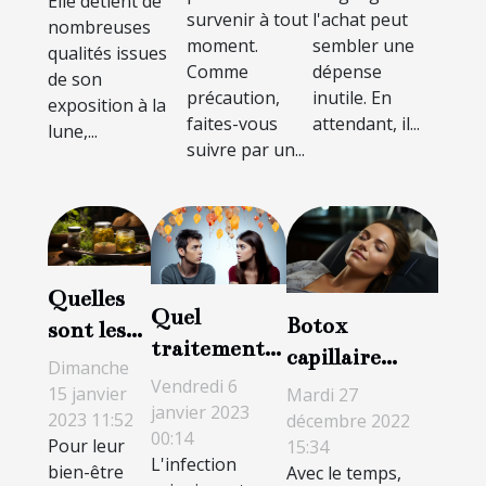
Elle détient de
survenir à tout
l'achat peut
nombreuses
moment.
sembler une
qualités issues
Comme
dépense
de son
précaution,
inutile. En
exposition à la
faites-vous
attendant, il...
lune,...
suivre par un...
Quelles
Quel
Botox
sont les
traitement
capillaire
aubaines
Dimanche
contre une
Vendredi 6
professionnel :
du CBD ?
15 janvier
Mardi 27
infection
janvier 2023
quels sont ses
2023 11:52
décembre 2022
00:14
urinaire ?
Pour leur
15:34
avantages ?
L'infection
bien-être
Avec le temps,