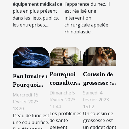
équipement médical de
l’apparence du nez, il
plus en plus présent
est réalisé une
dans les lieux publics,
intervention
les entreprises,...
chirurgicale appelée
rhinoplastie...
Pourquoi
Coussin de
Eau lunaire :
consulter
grossesse :
Pourquoi
une
pourquoi
l'eau de lune
Dimanche 5
Samedi 4
Mercredi 15
plateforme
vaut-il la
février 2023
février 2023
est-elle
février 2023
11:44
15:02
sur la santé
peine
18:20
indispensable
Les problèmes
Un coussin de
L'eau de lune est
et le bien-
d'avoir ?
?
de santé
grossesse est
une eau purifiée.
être ?
peuvent
un gadget dont