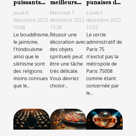
puissants
meilleurs
punaises de
pouvant
objets
lit à Paris 8 :
Jeudi 8
Mercredi 7
Lundi 5
changer
spirituels de
ce qu'il faut
décembre 2022
décembre 2022
décembre 2022
10:08
13:28
12:02
votre vie
décoration
savoir pour
Le bouddhisme,
Réussir une
Le cercle
s'en
le jaïnisme,
décoration avec
administratif de
débarrasser
l'hindouisme
des objets
Paris 75
ainsi que le
spirituels peut
n'exclut pas la
sikhisme sont
être une tâche
métropole de
des religions
très délicate.
Paris 75008
moins connues
Vous devriez
comme étant
que le...
choisir...
concernée par
le...