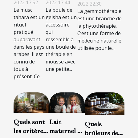
2022 17:52
2022 17:44
inconvénients ?
tahara
2022 22:30
Le musc
La boule de
La gemmothérapie
tahara est un
geisha est un
est une branche de
rituel
accessoire
la phytothérapie.
pratiqué
qui
C’est une forme de
auparavant
ressemble à
médecine naturelle
dans les pays
une boule de
utilisée pour le...
arabes. Il est
thérapie en
connu de
mousse avec
tous à
une petite...
présent. Ce...
Quels sont
Lait
Quels
les critères
maternel ou
brûleurs de