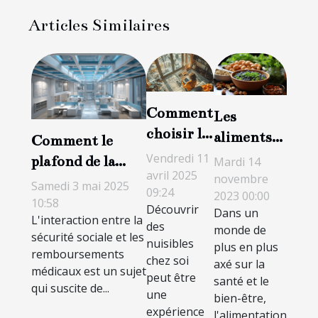
Articles Similaires
Comment
Les
choisir le
aliments
Comment le
bon
naturels
Vendredi 11
plafond de la
Mardi 14
service de
avril 2025
pour
novembre
sécurité sociale
Samedi 3 mai 2025
09:24
lutte
2023 00:00
booster
influence les
10:58
Découvrir
Dans un
contre les
votre
L'interaction entre la
remboursements
des
monde de
nuisibles
sécurité sociale et les
bien-être
médicaux
nuisibles
plus en plus
remboursements
chez soi
axé sur la
médicaux est un sujet
peut être
santé et le
qui suscite de...
une
bien-être,
expérience
l'alimentation