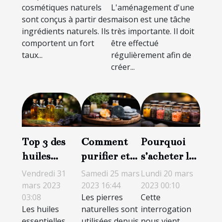
cosmétiques naturels
L'aménagement d'une
pour la peau
sont conçus à partir des
maison est une tâche
ingrédients naturels. Ils
très importante. Il doit
comportent un fort
être effectué
taux...
régulièrement afin de
créer...
Top 3 des
Comment
Pourquoi
huiles
purifier et
s’acheter les
essentielles
recharger
résines de
Vendredi 31
Samedi 25 mars
Lundi 20 mars
les plus
une pierre
CBD en
mars 2023
2023 16:44
2023 00:10
03:08
Les pierres
Cette
efficaces
naturelle ?
ligne ?
Les huiles
naturelles sont
interrogation
essentielles
utilisées depuis
nous vient