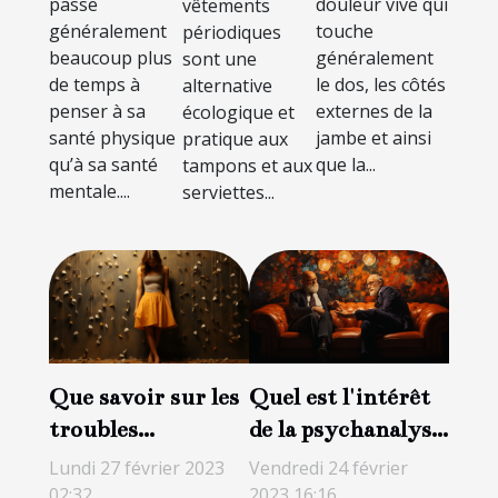
passe
douleur vive qui
vêtements
dépression :
de sciatique
généralement
touche
périodiques
Découvrez
?
beaucoup plus
généralement
sont une
les aptitudes
de temps à
le dos, les côtés
alternative
à adopter
penser à sa
externes de la
écologique et
santé physique
jambe et ainsi
pratique aux
pour avoir
qu’à sa santé
que la...
tampons et aux
une bonne
mentale....
serviettes...
santé
mentale
Que savoir sur les
Quel est l'intérêt
troubles
de la psychanalyse
alimentaires ?
?
Lundi 27 février 2023
Vendredi 24 février
02:32
2023 16:16