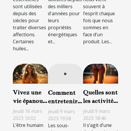
sont utilisées
des milliers
souvent à
depuis des
d'années pour
l’esprit chaque
siècles pour
leurs
fois que nous
traiter diverses
propriétés
sommes en
affections.
énergétiques
face d’un
Certaines
et...
produit. Les...
huiles...
Vivez une
Quelles sont
Comment
vie épanouie
les activités
entretenir
avec moins
sportives à
sa culotte
Jeudi 16 mars
Jeudi 9 mars
Jeudi 9 mars
de stress et
faire et à
menstruelle
2023 10:02
2023 18:46
2023 19:58
L’être humain
Il s’agit d’une
Les sous-
de
éviter en cas
?