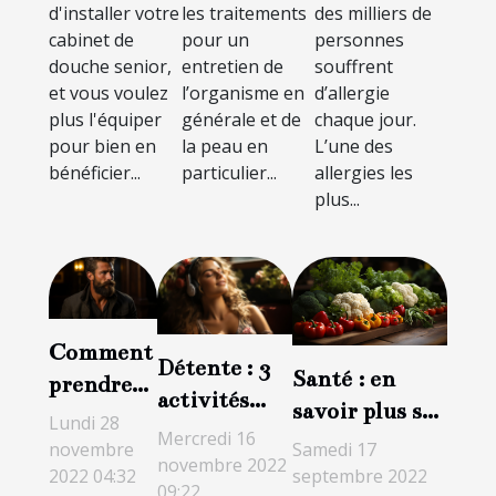
d'installer votre
les traitements
des milliers de
douche
santé ?
cabinet de
pour un
personnes
senior
douche senior,
entretien de
souffrent
et vous voulez
l’organisme en
d’allergie
plus l'équiper
générale et de
chaque jour.
pour bien en
la peau en
L’une des
bénéficier...
particulier...
allergies les
plus...
Comment
Détente : 3
Santé : en
prendre
activités
savoir plus sur
soin de sa
Lundi 28
créatives
Mercredi 16
la
barbe ?
Samedi 17
novembre
anti-stress
novembre 2022
consommation
septembre 2022
2022 04:32
09:22