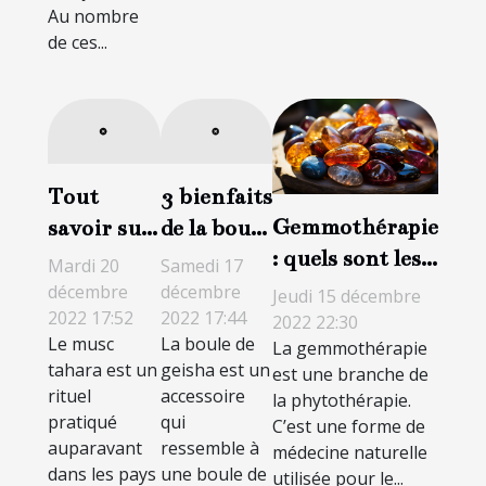
Au nombre
de ces...
Tout
3 bienfaits
Gemmothérapie
savoir sur
de la boule
: quels sont les
le musc
de geisha
Mardi 20
Samedi 17
avantages et les
intime
décembre
décembre
Jeudi 15 décembre
2022 17:52
2022 17:44
inconvénients ?
tahara
2022 22:30
Le musc
La boule de
La gemmothérapie
tahara est un
geisha est un
est une branche de
rituel
accessoire
la phytothérapie.
pratiqué
qui
C’est une forme de
auparavant
ressemble à
médecine naturelle
dans les pays
une boule de
utilisée pour le...