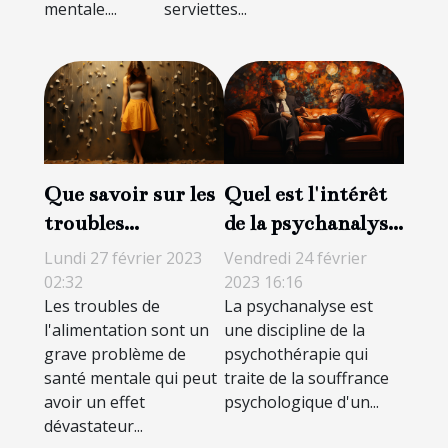
mentale....
serviettes...
santé
mentale
Que savoir sur les
Quel est l'intérêt
troubles
de la psychanalyse
alimentaires ?
?
Lundi 27 février 2023
Vendredi 24 février
02:32
2023 16:16
Les troubles de
La psychanalyse est
l'alimentation sont un
une discipline de la
grave problème de
psychothérapie qui
santé mentale qui peut
traite de la souffrance
avoir un effet
psychologique d'un...
dévastateur...