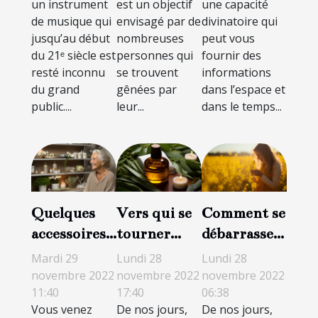
un instrument
est un objectif
une capacité
relaxation ?
de musique qui
envisagé par de
divinatoire qui
jusqu’au début
nombreuses
peut vous
du 21ᵉ siècle est
personnes qui
fournir des
resté inconnu
se trouvent
informations
du grand
gênées par
dans l’espace et
public....
leur...
dans le temps...
Quelques
Vers qui se
Comment se
accessoires
tourner
débarrasser
que vous
pour des
des allergies
Mardi 29
Lundi 28
Lundi 28
pouvez
traitements
au pollen ?
novembre 2022
novembre 2022
novembre 2022
11:40
17:40
06:38
choisir pour
corporels et
Vous venez
De nos jours,
De nos jours,
votre
soins de