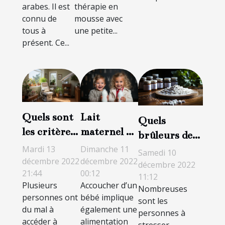
arabes. Il est
thérapie en
connu de
mousse avec
tous à
une petite...
présent. Ce...
Quels sont
Lait
Quels
les critères
maternel ou
brûleurs de
de choix
lait
graisse
Mardi 13
Dimanche 11
Samedi 10
d’un
artificiel :
décembre 2022
décembre 2022
utiliser pour
décembre 2022
21:44
00:12
fauteuil
lequel
11:12
garder la
Plusieurs
Accoucher d’un
monte
choisir
Nombreuses
forme ?
personnes ont
bébé implique
sont les
escalier ?
pour son
du mal à
également une
personnes à
bébé ?
accéder à
alimentation