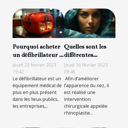
Pourquoi acheter
Quelles sont les
un défibrillateur ?
différentes
Un investissement
techniques de
Jeudi 23 février 2023
Jeudi 16 février 2023
pour sauver des
rhinoplastie ?
19:42
09:46
Le défibrillateur est un
Afin d’améliorer
vies
équipement médical de
l’apparence du nez, il
plus en plus présent
est réalisé une
dans les lieux publics,
intervention
les entreprises,...
chirurgicale appelée
rhinoplastie...