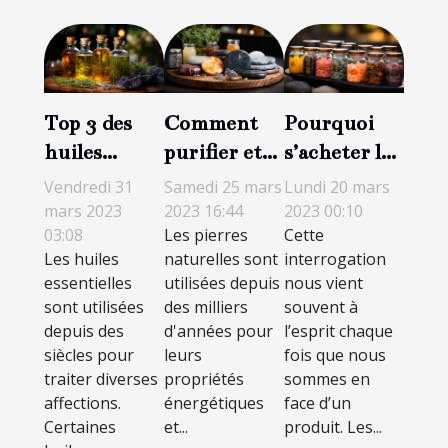
Top 3 des
Comment
Pourquoi
huiles
purifier et
s’acheter les
essentielles
recharger
résines de
Vendredi 31
Samedi 25 mars
Lundi 20 mars
les plus
une pierre
CBD en
mars 2023
2023 16:44
2023 00:10
03:08
Les pierres
Cette
efficaces
naturelle ?
ligne ?
Les huiles
naturelles sont
interrogation
essentielles
utilisées depuis
nous vient
sont utilisées
des milliers
souvent à
depuis des
d'années pour
l’esprit chaque
siècles pour
leurs
fois que nous
traiter diverses
propriétés
sommes en
affections.
énergétiques
face d’un
Certaines
et...
produit. Les...