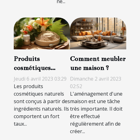
ne...
Produits
Comment meubler
cosmétiques
une maison ?
naturels : les
Jeudi 6 avril 2023 03:29
Dimanche 2 avril 2023
incontournable
Les produits
02:52
cosmétiques naturels
L'aménagement d'une
pour la peau
sont conçus à partir des
maison est une tâche
ingrédients naturels. Ils
très importante. Il doit
comportent un fort
être effectué
taux...
régulièrement afin de
créer...