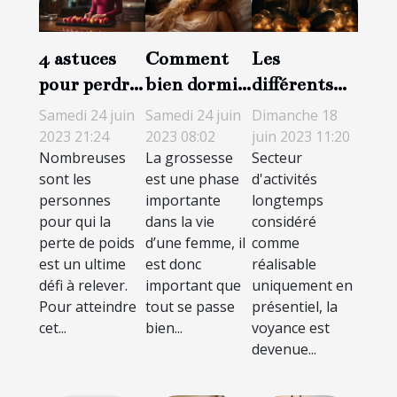
4 astuces
Comment
Les
pour perdre
bien dormir
différents
du poids de
durant la
types de
Samedi 24 juin
Samedi 24 juin
Dimanche 18
manière
grossesse ?
voyance à
2023 21:24
2023 08:02
juin 2023 11:20
Nombreuses
La grossesse
Secteur
saine et
distance
sont les
est une phase
d'activités
durable
personnes
importante
longtemps
pour qui la
dans la vie
considéré
perte de poids
d’une femme, il
comme
est un ultime
est donc
réalisable
défi à relever.
important que
uniquement en
Pour atteindre
tout se passe
présentiel, la
cet...
bien...
voyance est
devenue...