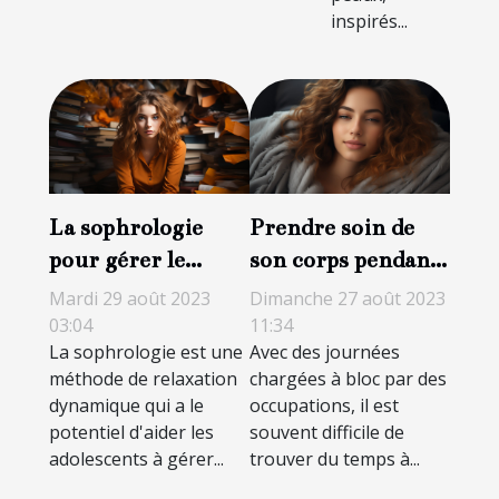
inspirés...
La sophrologie
Prendre soin de
pour gérer le
son corps pendant
stress chez les
la nuit : des
Mardi 29 août 2023
Dimanche 27 août 2023
adolescents
astuces pour avoir
03:04
11:34
La sophrologie est une
Avec des journées
un regard plein de
méthode de relaxation
chargées à bloc par des
peps
dynamique qui a le
occupations, il est
potentiel d'aider les
souvent difficile de
adolescents à gérer...
trouver du temps à...