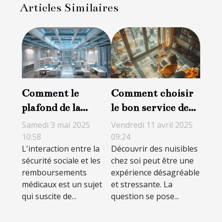
Articles Similaires
Comment le
Comment choisir
plafond de la
le bon service de
sécurité sociale
lutte contre les
Samedi 3 mai 2025
Vendredi 11 avril 2025
influence les
nuisibles
10:58
09:24
L'interaction entre la
Découvrir des nuisibles
remboursements
sécurité sociale et les
chez soi peut être une
médicaux
remboursements
expérience désagréable
médicaux est un sujet
et stressante. La
qui suscite de...
question se pose...