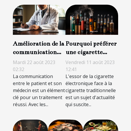
Amélioration de la
Pourquoi préférer
communication
une cigarette
patient-médecin
électronique à une
Mardi 22 août 2023
Vendredi 11 août 2023
grâce à la
cigarette
02:32
12:41
La communication
L'essor de la cigarette
téléconsultation
traditionnelle ?
entre le patient et son
électronique face à la
médecin est un élément
cigarette traditionnelle
clé pour un traitement
est un sujet d'actualité
réussi. Avec les...
qui suscite...