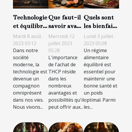
Technologie
Que faut-il
Quels sont
et équilibre
savoir avant
les bienfaits
quotidien :
d’acheter du
d’un régime
Mardi 8 août
Mercredi 12
Lundi 3 juillet
amis ou
THCP ?
cétogène?
2023 03:12
juillet 2023
2023 05:08
Dans notre
05:28
Un régime
ennemis ?
société
L'importance
alimentaire
moderne, la
de l'achat de
équilibré est
technologie est
THCP réside
essentiel pour
devenue un
dans les
maintenir une
compagnon
nombreux
bonne santé et
omniprésent
avantages et
un poids
dans nos vies.
possibilités qu'il
optimal. Parmi
Nous vivons...
peut offrir aux...
les...