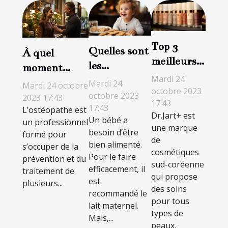
Top 3
Quelles sont
À quel
meilleurs
les
moment
crèmes de
Mardi 24
meilleures
doit-on
Mardi 24
Mardi 24 octobre
Dr.Jart+
octobre 2023
grignoteuses
octobre 2023
consulter
2023 17:43
17:43
17:43
pour bébé ?
L’ostéopathe est
l’ostéopathe ?
Dr.Jart+ est
Un bébé a
un professionnel
une marque
besoin d’être
formé pour
de
bien alimenté.
s’occuper de la
cosmétiques
Pour le faire
prévention et du
sud-coréenne
efficacement, il
traitement de
qui propose
est
plusieurs...
des soins
recommandé le
pour tous
lait maternel.
types de
Mais,...
peaux,