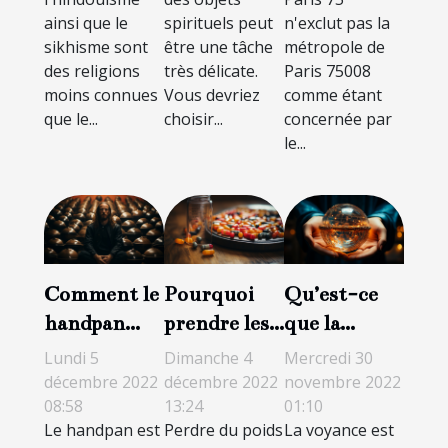
ainsi que le
spirituels peut
n'exclut pas la
sikhisme sont
être une tâche
métropole de
des religions
très délicate.
Paris 75008
moins connues
Vous devriez
comme étant
que le...
choisir...
concernée par
le...
Comment le
Pourquoi
Qu’est-ce
handpan
prendre les
que la
peut-il être
gélules
voyance ?
Lundi 5
Dimanche 4
Mercredi 30
utilisé en
Figur pour
décembre 2022
décembre 2022
novembre 2022
08:58
13:24
01:10
méditation
perdre du
Le handpan est
Perdre du poids
La voyance est
et
poids ?