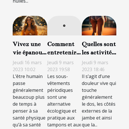
huiles...
Vivez une
Quelles sont
Comment
vie épanouie
les activités
entretenir
avec moins
sportives à
sa culotte
Jeudi 16 mars
Jeudi 9 mars
Jeudi 9 mars
de stress et
faire et à
menstruelle
2023 10:02
2023 18:46
2023 19:58
L’être humain
Il s’agit d’une
Les sous-
de
éviter en cas
?
passe
douleur vive qui
vêtements
dépression :
de sciatique
généralement
touche
périodiques
Découvrez
?
beaucoup plus
généralement
sont une
les aptitudes
de temps à
le dos, les côtés
alternative
à adopter
penser à sa
externes de la
écologique et
santé physique
jambe et ainsi
pratique aux
pour avoir
qu’à sa santé
que la...
tampons et aux
une bonne