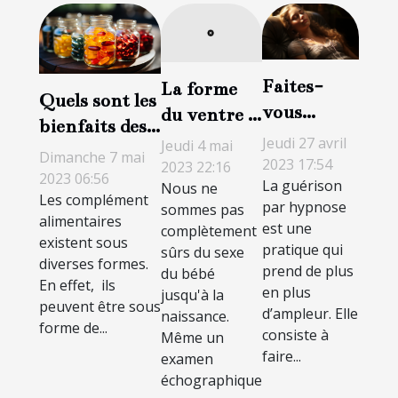
Faites-
La forme
Quels sont les
vous
du ventre :
bienfaits des
guérir par
comment
Jeudi 27 avril
Jeudi 4 mai
compléments
Dimanche 7 mai
l’hypnose
savoir le
2023 17:54
2023 22:16
malimentaires
2023 06:56
La guérison
Nous ne
sexe du
Les complément
?
par hypnose
sommes pas
bébé ?
alimentaires
est une
complètement
existent sous
pratique qui
sûrs du sexe
diverses formes.
prend de plus
du bébé
En effet, ils
en plus
jusqu'à la
peuvent être sous
d’ampleur. Elle
naissance.
forme de...
consiste à
Même un
faire...
examen
échographique