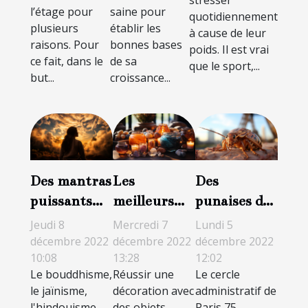
stresser
l’étage pour
saine pour
quotidiennement
plusieurs
établir les
à cause de leur
raisons. Pour
bonnes bases
poids. Il est vrai
ce fait, dans le
de sa
que le sport,...
but...
croissance...
Des mantras
Les
Des
puissants
meilleurs
punaises de
pouvant
objets
lit à Paris 8 :
Jeudi 8
Mercredi 7
Lundi 5
changer
spirituels de
ce qu'il faut
décembre 2022
décembre 2022
décembre 2022
10:08
13:28
12:02
votre vie
décoration
savoir pour
Le bouddhisme,
Réussir une
Le cercle
s'en
le jaïnisme,
décoration avec
administratif de
débarrasser
l'hindouisme
des objets
Paris 75