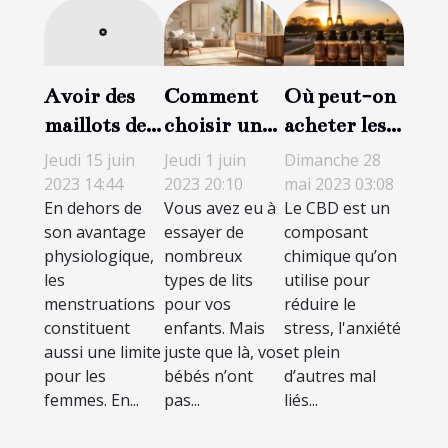
Comment
Où peut-on
Avoir des
choisir un
acheter les
maillots de
bon lit en
produits
bain
Jeudi 1 juin
Dimanche 28
Jeudi 15 juin
bois pour
CBD à Paris
menstruels :
2023 20:10
mai 2023 03:08
2023 14:44
Vous avez eu à
Le CBD est un
En dehors de
son bébé ?
?
comment
essayer de
composant
son avantage
bien faire
nombreux
chimique qu’on
physiologique,
votre choix
types de lits
utilise pour
les
?
pour vos
réduire le
menstruations
enfants. Mais
stress, l'anxiété
constituent
juste que là, vos
et plein
aussi une limite
bébés n’ont
d’autres mal
pour les
pas...
liés...
femmes. En...