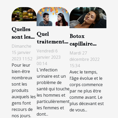
Quelles
Quel
Botox
sont les
traitement
capillaire
aubaines
Dimanche
contre une
Vendredi 6
professionnel :
du CBD ?
15 janvier
Mardi 27
infection
janvier 2023
quels sont ses
2023 11:52
décembre 2022
00:14
urinaire ?
Pour leur
15:34
avantages ?
L'infection
bien-être
Avec le temps,
urinaire est un
nombreux
l’âge évolue et le
problème de
sont les
corps commence
santé qui touche
produits
par ne plus être
les hommes et
auxquels les
comme avant. Le
particulièrement
gens font
plus décevant est
les femmes et
recours de
de vous...
dont...
nos jours.