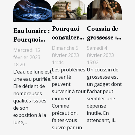
Pourquoi
Coussin de
Eau lunaire :
consulter
grossesse :
Pourquoi
une
pourquoi
l'eau de lune
Dimanche 5
Samedi 4
Mercredi 15
plateforme
vaut-il la
février 2023
février 2023
est-elle
février 2023
11:44
15:02
sur la santé
peine
18:20
indispensable
Les problèmes
Un coussin de
L'eau de lune est
et le bien-
d'avoir ?
?
de santé
grossesse est
une eau purifiée.
être ?
peuvent
un gadget dont
Elle détient de
survenir à tout
l'achat peut
nombreuses
moment.
sembler une
qualités issues
Comme
dépense
de son
précaution,
inutile. En
exposition à la
faites-vous
attendant, il...
lune,...
suivre par un...