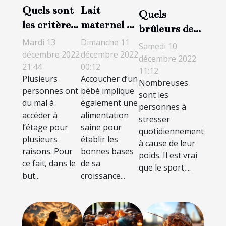
Quels sont
Lait
Quels
les critères
maternel ou
brûleurs de
de choix
lait
graisse
Mardi 13
Dimanche 11
Samedi 10
d’un
artificiel :
décembre 2022
décembre 2022
utiliser pour
décembre 2022
21:44
00:12
fauteuil
lequel
11:12
garder la
Plusieurs
Accoucher d’un
monte
choisir
Nombreuses
forme ?
personnes ont
bébé implique
sont les
escalier ?
pour son
du mal à
également une
personnes à
bébé ?
accéder à
alimentation
stresser
l’étage pour
saine pour
quotidiennement
plusieurs
établir les
à cause de leur
raisons. Pour
bonnes bases
poids. Il est vrai
ce fait, dans le
de sa
que le sport,...
but...
croissance...