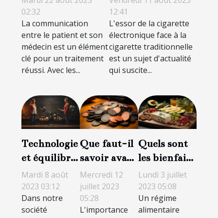
Mardi 22 août 2023
Vendredi 11 août 2023
grâce à la
cigarette
02:32
12:41
La communication
L'essor de la cigarette
téléconsultation
traditionnelle ?
entre le patient et son
électronique face à la
médecin est un élément
cigarette traditionnelle
clé pour un traitement
est un sujet d'actualité
réussi. Avec les...
qui suscite...
Technologie
Que faut-il
Quels sont
et équilibre
savoir avant
les bienfaits
quotidien :
d’acheter du
d’un régime
Mardi 8 août
Mercredi 12
Lundi 3 juillet
amis ou
THCP ?
cétogène?
2023 03:12
juillet 2023
2023 05:08
Dans notre
05:28
Un régime
ennemis ?
société
L'importance
alimentaire