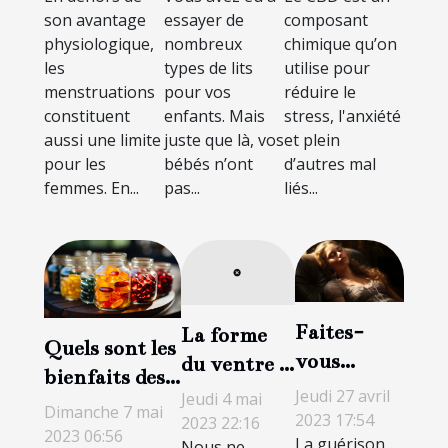
son bébé ?
?
comment
essayer de
composant
son avantage
bien faire
nombreux
chimique qu’on
physiologique,
votre choix
types de lits
utilise pour
les
?
pour vos
réduire le
menstruations
enfants. Mais
stress, l'anxiété
constituent
juste que là, vos
et plein
aussi une limite
bébés n’ont
d’autres mal
pour les
pas...
liés...
femmes. En...
Faites-
La forme
Quels sont les
vous
du ventre :
bienfaits des
guérir par
comment
Jeudi 27 avril
Jeudi 4 mai
compléments
Dimanche 7 mai
l’hypnose
savoir le
2023 17:54
2023 22:16
malimentaires
2023 06:56
La guérison
Nous ne