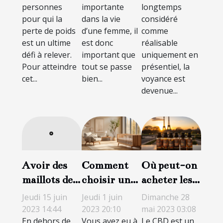
personnes
importante
longtemps
pour qui la
dans la vie
considéré
perte de poids
d’une femme, il
comme
est un ultime
est donc
réalisable
défi à relever.
important que
uniquement en
Pour atteindre
tout se passe
présentiel, la
cet...
bien...
voyance est
devenue...
Comment
Où peut-on
Avoir des
choisir un
acheter les
maillots de
bon lit en
produits
bain
Jeudi 1 juin
Dimanche 28
Jeudi 15 juin
bois pour
CBD à Paris
menstruels :
2023 20:10
mai 2023 03:08
2023 14:44
Vous avez eu à
Le CBD est un
En dehors de