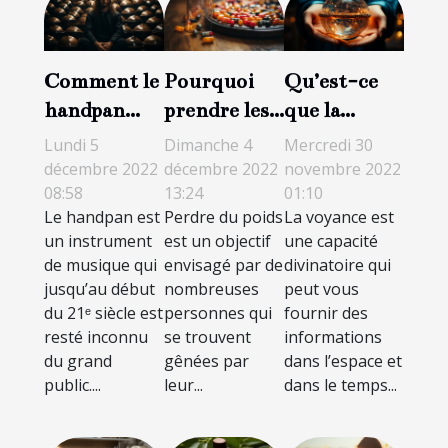
Comment le
Pourquoi
Qu’est-ce
handpan
prendre les
que la
peut-il être
gélules
voyance ?
Lundi 5
Dimanche 4
Mercredi 30
utilisé en
Figur pour
décembre 2022
décembre 2022
novembre 2022
08:58
13:24
01:10
méditation
perdre du
Le handpan est
Perdre du poids
La voyance est
et
poids ?
un instrument
est un objectif
une capacité
relaxation ?
de musique qui
envisagé par de
divinatoire qui
jusqu’au début
nombreuses
peut vous
du 21ᵉ siècle est
personnes qui
fournir des
resté inconnu
se trouvent
informations
du grand
gênées par
dans l’espace et
public....
leur...
dans le temps...