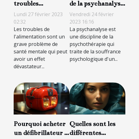
troubles
de la psychanalyse
alimentaires ?
?
Lundi 27 février 2023
Vendredi 24 février
02:32
2023 16:16
Les troubles de
La psychanalyse est
l'alimentation sont un
une discipline de la
grave problème de
psychothérapie qui
santé mentale qui peut
traite de la souffrance
avoir un effet
psychologique d'un...
dévastateur...
Pourquoi acheter
Quelles sont les
un défibrillateur ?
différentes