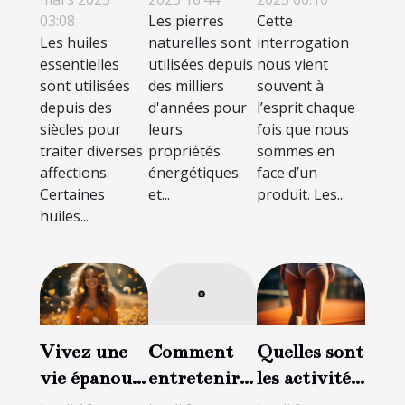
03:08
Les pierres
Cette
efficaces
naturelle ?
ligne ?
Les huiles
naturelles sont
interrogation
essentielles
utilisées depuis
nous vient
sont utilisées
des milliers
souvent à
depuis des
d'années pour
l’esprit chaque
siècles pour
leurs
fois que nous
traiter diverses
propriétés
sommes en
affections.
énergétiques
face d’un
Certaines
et...
produit. Les...
huiles...
Vivez une
Quelles sont
Comment
vie épanouie
les activités
entretenir
avec moins
sportives à
sa culotte