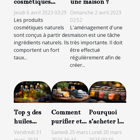
cosmétiques
une maison ?
naturels : les
Jeudi 6 avril 2023 03:29
Dimanche 2 avril 2023
incontournable
Les produits
02:52
cosmétiques naturels
L'aménagement d'une
pour la peau
sont conçus à partir des
maison est une tâche
ingrédients naturels. Ils
très importante. Il doit
comportent un fort
être effectué
taux...
régulièrement afin de
créer...
Top 3 des
Comment
Pourquoi
huiles
purifier et
s’acheter les
essentielles
recharger
résines de
Vendredi 31
Samedi 25 mars
Lundi 20 mars
les plus
une pierre
CBD en
mars 2023
2023 16:44
2023 00:10