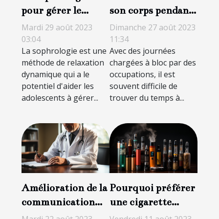
pour gérer le
son corps pendant
stress chez les
la nuit : des
Mardi 29 août 2023
Dimanche 27 août 2023
adolescents
astuces pour avoir
03:04
11:34
La sophrologie est une
Avec des journées
un regard plein de
méthode de relaxation
chargées à bloc par des
peps
dynamique qui a le
occupations, il est
potentiel d'aider les
souvent difficile de
adolescents à gérer...
trouver du temps à...
Amélioration de la
Pourquoi préférer
communication
une cigarette
patient-médecin
électronique à une