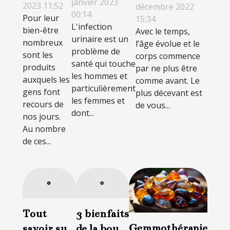
infection
janvier 2023
quels sont ses
2023 11:52
décembre 2022
00:14
urinaire ?
Pour leur
15:34
avantages ?
L'infection
bien-être
Avec le temps,
urinaire est un
nombreux
l’âge évolue et le
problème de
sont les
corps commence
santé qui touche
produits
par ne plus être
les hommes et
auxquels les
comme avant. Le
particulièrement
gens font
plus décevant est
les femmes et
recours de
de vous...
dont...
nos jours.
Au nombre
de ces...
Tout
3 bienfaits
Gemmothérapie
savoir sur
de la boule