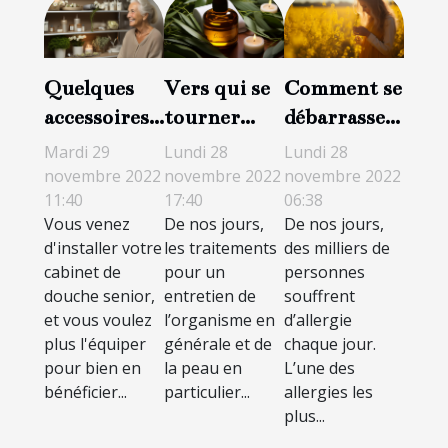
Quelques
Vers qui se
Comment se
accessoires
tourner
débarrasser
que vous
pour des
des allergies
Mardi 29
Lundi 28
Lundi 28
pouvez
traitements
au pollen ?
novembre 2022
novembre 2022
novembre 2022
11:40
17:40
06:38
choisir pour
corporels et
Vous venez
De nos jours,
De nos jours,
votre
soins de
d'installer votre
les traitements
des milliers de
douche
santé ?
cabinet de
pour un
personnes
senior
douche senior,
entretien de
souffrent
et vous voulez
l’organisme en
d’allergie
plus l'équiper
générale et de
chaque jour.
pour bien en
la peau en
L’une des
bénéficier...
particulier...
allergies les
plus...