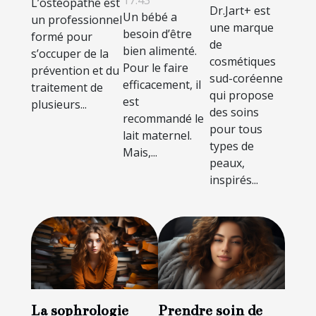
17:43
pour bébé ?
L’ostéopathe est
l’ostéopathe ?
Dr.Jart+ est
Un bébé a
un professionnel
une marque
besoin d’être
formé pour
de
bien alimenté.
s’occuper de la
cosmétiques
Pour le faire
prévention et du
sud-coréenne
efficacement, il
traitement de
qui propose
est
plusieurs...
des soins
recommandé le
pour tous
lait maternel.
types de
Mais,...
peaux,
inspirés...
La sophrologie
Prendre soin de