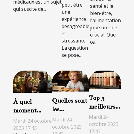
médicaux est un sujet
peut être
santé et le
qui suscite de...
une
bien-être,
expérience
l'alimentation
désagréable
joue un rôle
et
crucial. Que
stressante.
ce...
La question
se pose...
Top 3
Quelles sont
À quel
meilleurs
les
moment
crèmes de
Mardi 24
meilleures
doit-on
Mardi 24
Mardi 24 octobre
Dr.Jart+
octobre 2023
grignoteuses
octobre 2023
consulter
2023 17:43
17:43