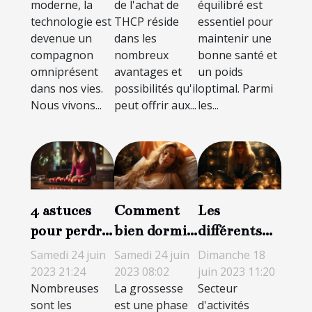
moderne, la
de l'achat de
équilibré est
technologie est
THCP réside
essentiel pour
devenue un
dans les
maintenir une
compagnon
nombreux
bonne santé et
omniprésent
avantages et
un poids
dans nos vies.
possibilités qu'il
optimal. Parmi
Nous vivons...
peut offrir aux...
les...
4 astuces
Comment
Les
pour perdre
bien dormir
différents
du poids de
durant la
types de
Samedi 24 juin
Samedi 24 juin
Dimanche 18
manière
grossesse ?
voyance à
2023 21:24
2023 08:02
juin 2023 11:20
Nombreuses
La grossesse
Secteur
saine et
distance
sont les
est une phase
d'activités
durable