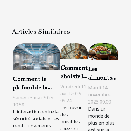
Articles Similaires
Comment
Les
choisir le
aliments
Comment le
bon
naturels
Vendredi 11
plafond de la
Mardi 14
service de
avril 2025
pour
novembre
sécurité sociale
Samedi 3 mai 2025
09:24
lutte
2023 00:00
booster
influence les
10:58
Découvrir
Dans un
contre les
votre
L'interaction entre la
remboursements
des
monde de
nuisibles
sécurité sociale et les
bien-être
médicaux
nuisibles
plus en plus
remboursements
chez soi
axé sur la