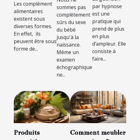
sexe du
Les complément
?
par hypnose
sommes pas
bébé ?
alimentaires
est une
complètement
existent sous
pratique qui
sûrs du sexe
diverses formes.
prend de plus
du bébé
En effet, ils
en plus
jusqu'à la
peuvent être sous
d’ampleur. Elle
naissance.
forme de...
consiste à
Même un
faire...
examen
échographique
ne...
Produits
Comment meubler