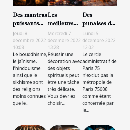
Des mantras
Les
Des
puissants
meilleurs
punaises de
pouvant
objets
lit à Paris 8 :
Jeudi 8
Mercredi 7
Lundi 5
changer
spirituels de
ce qu'il faut
décembre 2022
décembre 2022
décembre 2022
10:08
13:28
12:02
votre vie
décoration
savoir pour
Le bouddhisme,
Réussir une
Le cercle
s'en
le jaïnisme,
décoration avec
administratif de
débarrasser
l'hindouisme
des objets
Paris 75
ainsi que le
spirituels peut
n'exclut pas la
sikhisme sont
être une tâche
métropole de
des religions
très délicate.
Paris 75008
moins connues
Vous devriez
comme étant
que le...
choisir...
concernée par
le...