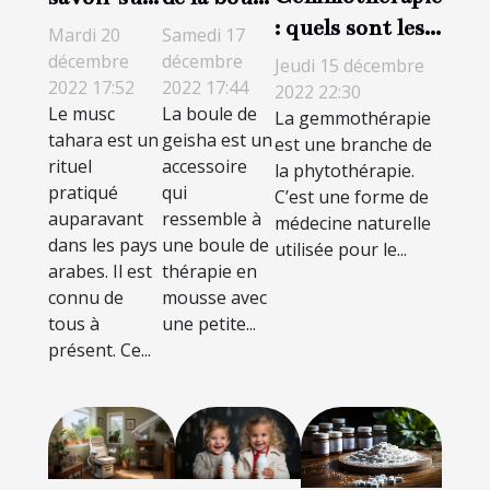
: quels sont les
le musc
de geisha
Mardi 20
Samedi 17
avantages et les
intime
décembre
décembre
Jeudi 15 décembre
2022 17:52
2022 17:44
inconvénients ?
tahara
2022 22:30
Le musc
La boule de
La gemmothérapie
tahara est un
geisha est un
est une branche de
rituel
accessoire
la phytothérapie.
pratiqué
qui
C’est une forme de
auparavant
ressemble à
médecine naturelle
dans les pays
une boule de
utilisée pour le...
arabes. Il est
thérapie en
connu de
mousse avec
tous à
une petite...
présent. Ce...