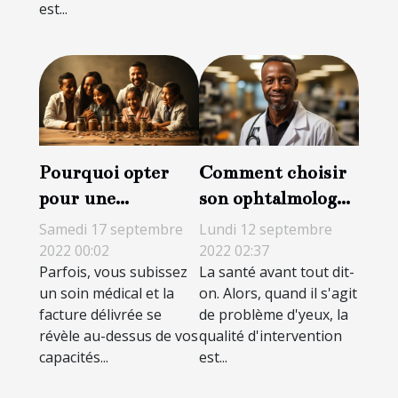
est...
Pourquoi opter
Comment choisir
pour une
son ophtalmologue
protection
?
Samedi 17 septembre
Lundi 12 septembre
complémentaire
2022 00:02
2022 02:37
Parfois, vous subissez
La santé avant tout dit-
santé ?
un soin médical et la
on. Alors, quand il s'agit
facture délivrée se
de problème d'yeux, la
révèle au-dessus de vos
qualité d'intervention
capacités...
est...