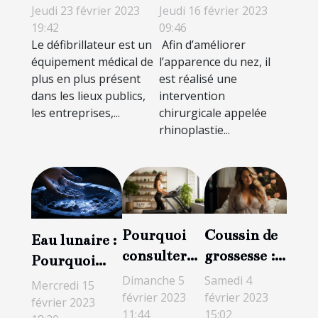
Un investissement
techniques de
Jeudi 23 février 2023
Jeudi 16 février 2023
pour sauver des
rhinoplastie ?
19:42
09:46
Le défibrillateur est un
Afin d’améliorer
vies
équipement médical de
l’apparence du nez, il
plus en plus présent
est réalisé une
dans les lieux publics,
intervention
les entreprises,...
chirurgicale appelée
rhinoplastie...
Pourquoi
Coussin de
Eau lunaire :
consulter
grossesse :
Pourquoi
une
pourquoi
l'eau de lune
Dimanche 5
Samedi 4
Mercredi 15
plateforme
vaut-il la
février 2023
février 2023
est-elle
février 2023
11:44
15:02
sur la santé
peine