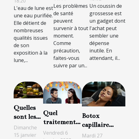
18:20
indispensable
Les problèmes
Un coussin de
L'eau de lune est
et le bien-
d'avoir ?
?
de santé
grossesse est
une eau purifiée.
être ?
peuvent
un gadget dont
Elle détient de
survenir à tout
l'achat peut
nombreuses
moment.
sembler une
qualités issues
Comme
dépense
de son
précaution,
inutile. En
exposition à la
faites-vous
attendant, il...
lune,...
suivre par un...
Quelles
Quel
Botox
sont les
traitement
capillaire
aubaines
Dimanche
contre une
Vendredi 6
professionnel :
du CBD ?
15 janvier
Mardi 27