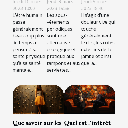
Jeudi 16 mars
Jeudi 9 mars
Jeudi 9 mars
de stress et
faire et à
menstruelle
2023 10:02
2023 18:46
2023 19:58
L’être humain
Il s’agit d’une
Les sous-
de
éviter en cas
?
passe
douleur vive qui
vêtements
dépression :
de sciatique
généralement
touche
périodiques
Découvrez
?
beaucoup plus
généralement
sont une
les aptitudes
de temps à
le dos, les côtés
alternative
à adopter
penser à sa
externes de la
écologique et
santé physique
jambe et ainsi
pratique aux
pour avoir
qu’à sa santé
que la...
tampons et aux
une bonne
mentale....
serviettes...
santé
mentale
Que savoir sur les
Quel est l'intérêt