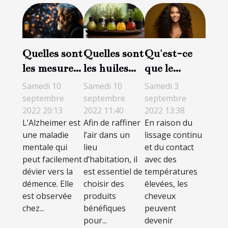
Quelles sont
Quelles sont
Qu'est-ce
les mesures
les huiles
que le
de gestion
essentielles
lissage
Samedi 10
Samedi 10
Samedi 3
de
à mettre
brésilien et
septembre
septembre
septembre
2022 20:13
2022 11:40
2022 13:38
l’Alzheimer
dans un
comment il
L’Alzheimer est
Afin de raffiner
En raison du
à Paris ?
diffuseur ?
affecte les
une maladie
l’air dans un
lissage continu
cheveux ?
mentale qui
lieu
et du contact
peut facilement
d’habitation, il
avec des
dévier vers la
est essentiel de
températures
démence. Elle
choisir des
élevées, les
est observée
produits
cheveux
chez...
bénéfiques
peuvent
pour...
devenir