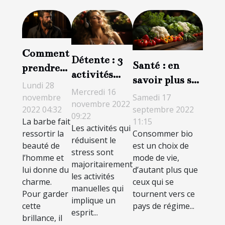
Comment
Détente : 3
Santé : en
prendre
activités
savoir plus sur
soin de sa
Lundi 28
créatives
Mercredi 16
la
barbe ?
Samedi 17
novembre
anti-stress
novembre 2022
consommation
septembre 2022
2022 04:32
09:22
11:15
La barbe fait
des produits
Les activités qui
Consommer bio
ressortir la
bio
réduisent le
est un choix de
beauté de
stress sont
mode de vie,
l’homme et
majoritairement
d’autant plus que
lui donne du
les activités
ceux qui se
charme.
manuelles qui
tournent vers ce
Pour garder
implique un
pays de régime...
cette
esprit...
brillance, il