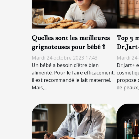
Quelles sont les meilleures
Top 3 m
grignoteuses pour bébé ?
Dr.Jart
Mardi 24 octobre 2023 17:43
Mardi 24 
Un bébé a besoin d’être bien
Dr.Jart+ 
alimenté. Pour le faire efficacement,
cosmétiq
il est recommandé le lait maternel.
propose d
Mais,...
de peaux, 