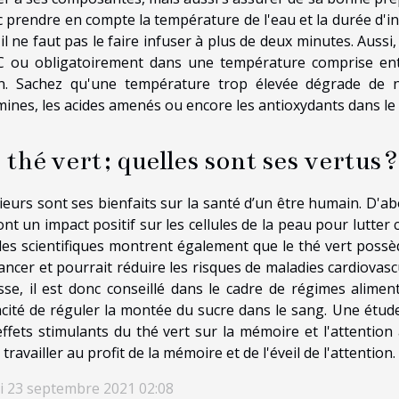
 prendre en compte la température de l'eau et la durée d'inf
 il ne faut pas le faire infuser à plus de deux minutes. Aussi
C ou obligatoirement dans une température comprise entre
in. Sachez qu'une température trop élevée dégrade de
mines, les acides amenés ou encore les antioxydants dans le 
 thé vert ; quelles sont ses vertus ?
ieurs sont ses bienfaits sur la santé d’un être humain. D'a
ont un impact positif sur les cellules de la peau pour lutte
les scientifiques montrent également que le thé vert poss
ancer et pourrait réduire les risques de maladies cardiovascu
sse, il est donc conseillé dans le cadre de régimes alimen
cité de réguler la montée du sucre dans le sang. Une étu
effets stimulants du thé vert sur la mémoire et l'attention
 travailler au profit de la mémoire et de l'éveil de l'attention.
i 23 septembre 2021 02:08