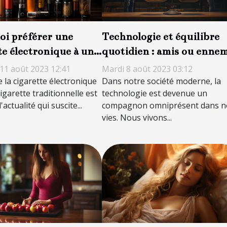
i préférer une
Technologie et équilibre
te électronique à une
quotidien : amis ou ennem
te traditionnelle ?
?
11 août 2023 12:41
Mardi 8 août 2023 03:12
e la cigarette électronique
Dans notre société moderne, la
cigarette traditionnelle est
technologie est devenue un
'actualité qui suscite...
compagnon omniprésent dans n
vies. Nous vivons...