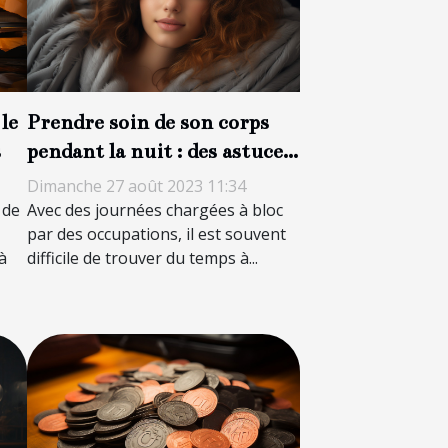
le
Prendre soin de son corps
s
pendant la nuit : des astuces
pour avoir un regard plein
Dimanche 27 août 2023 11:34
de peps
 de
Avec des journées chargées à bloc
par des occupations, il est souvent
à
difficile de trouver du temps à...