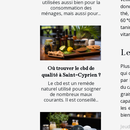
utilisées aussi bien pour la
donc
consommation des
thé,
ménages, mais aussi pour...
60 °
tan
vita
Le
Plus
Où trouver le cbd de
qui 
qualité à Saint-Cyprien ?
par 
Le cbd est un remède
du c
naturel utilisé pour soigner
grai
de nombreux maux
courants. Il est conseillé...
capa
les 
bien
Jeud