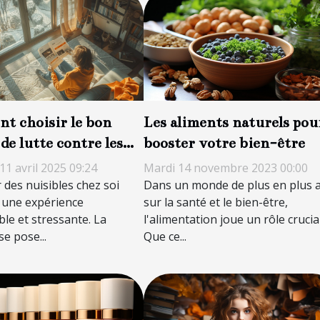
Les aliments naturels pou
t choisir le bon
booster votre bien-être
de lutte contre les
es
Mardi 14 novembre 2023 00:00
11 avril 2025 09:24
Dans un monde de plus en plus 
 des nuisibles chez soi
sur la santé et le bien-être,
 une expérience
l'alimentation joue un rôle crucial
le et stressante. La
Que ce...
e pose...