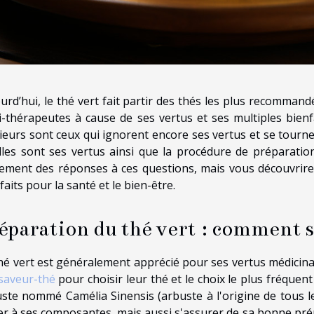
urd’hui, le thé vert fait partir des thés les plus recommand
i-thérapeutes à cause de ses vertus et ses multiples bienfa
ieurs sont ceux qui ignorent encore ses vertus et se tourne
les sont ses vertus ainsi que la procédure de préparation
ement des réponses à ces questions, mais vous découvrire
faits pour la santé et le bien-être.
éparation du thé vert : comment s
hé vert est généralement apprécié pour ses vertus médicina
saveur-thé
pour choisir leur thé et le choix le plus fréquent
ste nommé Camélia Sinensis (arbuste à l'origine de tous les
ler à ses composantes, mais aussi s'assurer de sa bonne prépa