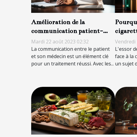
Amélioration de la
Pourquo
communication patient-
cigaret
médecin grâce à la
cigaret
Mardi 22 août 2023 02:32
Vendredi 
téléconsultation
La communication entre le patient
L'essor d
et son médecin est un élément clé
face à la 
pour un traitement réussi. Avec les...
un sujet d