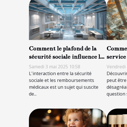
Comment le plafond de la
Commen
sécurité sociale influence les
service 
remboursements médicaux
nuisibl
Samedi 3 mai 2025 10:58
Vendredi 
L'interaction entre la sécurité
Découvrir
sociale et les remboursements
peut être
médicaux est un sujet qui suscite
désagréab
de...
question s