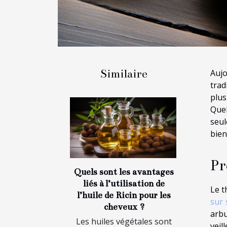
Similaire
Aujo
trad
plus
Quel
seul
bien
Pr
Quels sont les avantages
liés à l’utilisation de
Le t
l’huile de Ricin pour les
sur 
cheveux ?
arbu
Les huiles végétales sont
veil