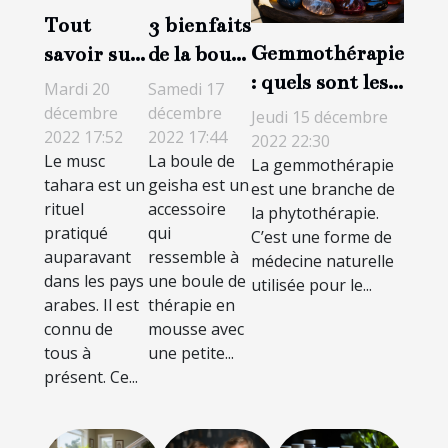
Tout
3 bienfaits
Gemmothérapie
savoir sur
de la boule
: quels sont les
le musc
de geisha
Mardi 20
Samedi 17
avantages et les
intime
décembre
décembre
Jeudi 15 décembre
2022 17:52
2022 17:44
inconvénients ?
tahara
2022 22:30
Le musc
La boule de
La gemmothérapie
tahara est un
geisha est un
est une branche de
rituel
accessoire
la phytothérapie.
pratiqué
qui
C’est une forme de
auparavant
ressemble à
médecine naturelle
dans les pays
une boule de
utilisée pour le...
arabes. Il est
thérapie en
connu de
mousse avec
tous à
une petite...
présent. Ce...