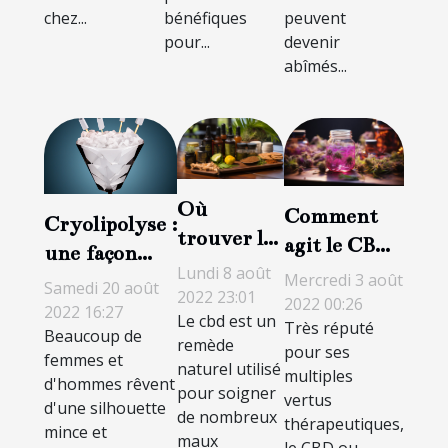
chez...
bénéfiques
peuvent
pour...
devenir
abîmés...
Où
Comment
Cryolipolyse :
trouver le
agit le CBD
une façon
cbd de
sur le
Lundi 8 août
moderne de
Mercredi 3 août
Samedi 20 août
qualité à
2022 23:01
cerveau ?
2022 00:26
perdre du
2022 16:27
Le cbd est un
Saint-
Très réputé
Beaucoup de
poids sans
remède
Cyprien ?
pour ses
femmes et
douleur ?
naturel utilisé
multiples
d'hommes rêvent
pour soigner
vertus
d'une silhouette
de nombreux
thérapeutiques,
mince et
maux