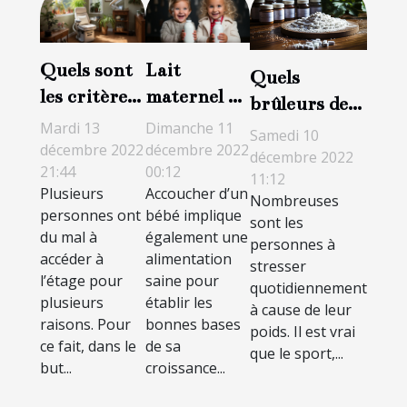
Quels sont
Lait
Quels
les critères
maternel ou
brûleurs de
de choix
lait
graisse
Mardi 13
Dimanche 11
Samedi 10
d’un
artificiel :
décembre 2022
décembre 2022
utiliser pour
décembre 2022
21:44
00:12
fauteuil
lequel
11:12
garder la
Plusieurs
Accoucher d’un
monte
choisir
Nombreuses
forme ?
personnes ont
bébé implique
sont les
escalier ?
pour son
du mal à
également une
personnes à
bébé ?
accéder à
alimentation
stresser
l’étage pour
saine pour
quotidiennement
plusieurs
établir les
à cause de leur
raisons. Pour
bonnes bases
poids. Il est vrai
ce fait, dans le
de sa
que le sport,...
but...
croissance...