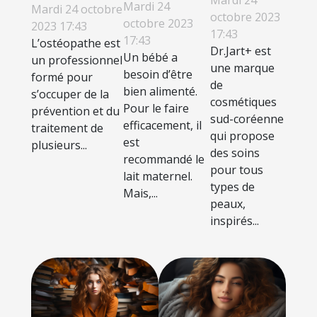
meilleures
doit-on
Mardi 24
Mardi 24 octobre
Dr.Jart+
octobre 2023
grignoteuses
octobre 2023
consulter
2023 17:43
17:43
17:43
pour bébé ?
L’ostéopathe est
l’ostéopathe ?
Dr.Jart+ est
Un bébé a
un professionnel
une marque
besoin d’être
formé pour
de
bien alimenté.
s’occuper de la
cosmétiques
Pour le faire
prévention et du
sud-coréenne
efficacement, il
traitement de
qui propose
est
plusieurs...
des soins
recommandé le
pour tous
lait maternel.
types de
Mais,...
peaux,
inspirés...