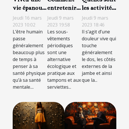
vie épanouie
les activités
entretenir
avec moins
sportives à
sa culotte
Jeudi 16 mars
Jeudi 9 mars
Jeudi 9 mars
de stress et
faire et à
menstruelle
2023 10:02
2023 18:46
2023 19:58
L’être humain
Il s’agit d’une
Les sous-
de
éviter en cas
?
passe
douleur vive qui
vêtements
dépression :
de sciatique
généralement
touche
périodiques
Découvrez
?
beaucoup plus
généralement
sont une
les aptitudes
de temps à
le dos, les côtés
alternative
à adopter
penser à sa
externes de la
écologique et
santé physique
jambe et ainsi
pratique aux
pour avoir
qu’à sa santé
que la...
tampons et aux
une bonne
mentale....
serviettes...
santé
mentale