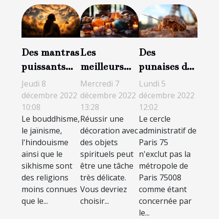
Des mantras
Les
Des
puissants
meilleurs
punaises de
pouvant
objets
lit à Paris 8 :
Jeudi 8
Mercredi 7
Lundi 5
changer
spirituels de
ce qu'il faut
décembre 2022
décembre 2022
décembre 2022
10:08
13:28
12:02
votre vie
décoration
savoir pour
Le bouddhisme,
Réussir une
Le cercle
s'en
le jaïnisme,
décoration avec
administratif de
débarrasser
l'hindouisme
des objets
Paris 75
ainsi que le
spirituels peut
n'exclut pas la
sikhisme sont
être une tâche
métropole de
des religions
très délicate.
Paris 75008
moins connues
Vous devriez
comme étant
que le...
choisir...
concernée par
le...