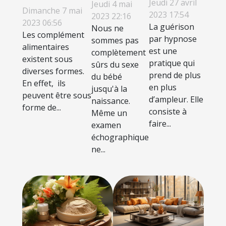
comment
Jeudi 27 avril
Jeudi 4 mai
compléments
Dimanche 7 mai
l’hypnose
savoir le
2023 17:54
2023 22:16
malimentaires
2023 06:56
La guérison
Nous ne
sexe du
Les complément
?
par hypnose
sommes pas
bébé ?
alimentaires
est une
complètement
existent sous
pratique qui
sûrs du sexe
diverses formes.
prend de plus
du bébé
En effet, ils
en plus
jusqu'à la
peuvent être sous
d’ampleur. Elle
naissance.
forme de...
consiste à
Même un
faire...
examen
échographique
ne...