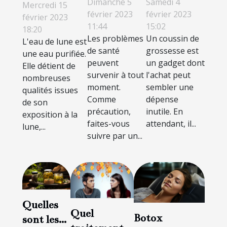
l'eau de lune
Dimanche 5
Samedi 4
Mercredi 15
plateforme
vaut-il la
février 2023
février 2023
est-elle
février 2023
11:44
15:02
sur la santé
peine
18:20
indispensable
Les problèmes
Un coussin de
L'eau de lune est
et le bien-
d'avoir ?
?
de santé
grossesse est
une eau purifiée.
être ?
peuvent
un gadget dont
Elle détient de
survenir à tout
l'achat peut
nombreuses
moment.
sembler une
qualités issues
Comme
dépense
de son
précaution,
inutile. En
exposition à la
faites-vous
attendant, il...
lune,...
suivre par un...
Quelles
Quel
Botox
sont les