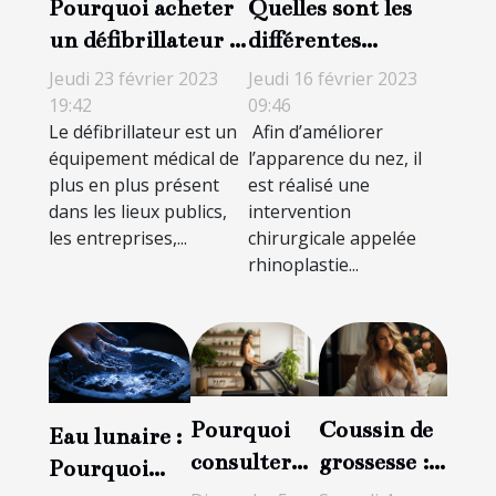
Pourquoi acheter
Quelles sont les
un défibrillateur ?
différentes
Un investissement
techniques de
Jeudi 23 février 2023
Jeudi 16 février 2023
pour sauver des
rhinoplastie ?
19:42
09:46
Le défibrillateur est un
Afin d’améliorer
vies
équipement médical de
l’apparence du nez, il
plus en plus présent
est réalisé une
dans les lieux publics,
intervention
les entreprises,...
chirurgicale appelée
rhinoplastie...
Pourquoi
Coussin de
Eau lunaire :
consulter
grossesse :
Pourquoi
une
pourquoi