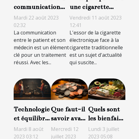
communication
une cigarette
patient-médecin
électronique à une
Mardi 22 août 2023
Vendredi 11 août 2023
grâce à la
cigarette
02:32
12:41
La communication
L'essor de la cigarette
téléconsultation
traditionnelle ?
entre le patient et son
électronique face à la
médecin est un élément
cigarette traditionnelle
clé pour un traitement
est un sujet d'actualité
réussi. Avec les...
qui suscite...
Technologie
Que faut-il
Quels sont
et équilibre
savoir avant
les bienfaits
quotidien :
d’acheter du
d’un régime
Mardi 8 août
Mercredi 12
Lundi 3 juillet
amis ou
THCP ?
cétogène?
2023 03:12
juillet 2023
2023 05:08