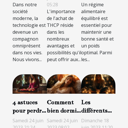
Dans notre
05:28
Un régime
ennemis ?
société
L'importance
alimentaire
moderne, la
de l'achat de
équilibré est
technologie est
THCP réside
essentiel pour
devenue un
dans les
maintenir une
compagnon
nombreux
bonne santé et
omniprésent
avantages et
un poids
dans nos vies.
possibilités qu'il
optimal. Parmi
Nous vivons...
peut offrir aux...
les...
4 astuces
Comment
Les
pour perdre
bien dormir
différents
du poids de
durant la
types de
Samedi 24 juin
Samedi 24 juin
Dimanche 18
manière
grossesse ?
voyance à
2023 21:24
2023 08:02
juin 2023 11:20