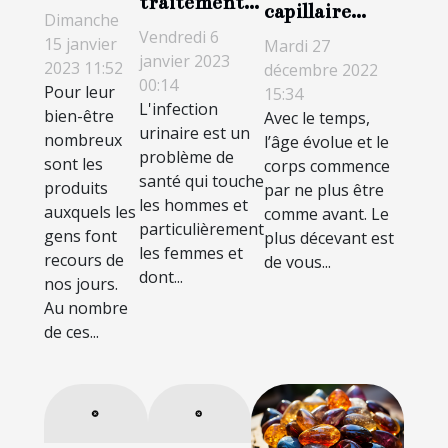
traitement
capillaire
aubaines
Dimanche
contre une
Vendredi 6
professionnel :
du CBD ?
15 janvier
Mardi 27
infection
janvier 2023
quels sont ses
2023 11:52
décembre 2022
00:14
urinaire ?
Pour leur
15:34
avantages ?
L'infection
bien-être
Avec le temps,
urinaire est un
nombreux
l’âge évolue et le
problème de
sont les
corps commence
santé qui touche
produits
par ne plus être
les hommes et
auxquels les
comme avant. Le
particulièrement
gens font
plus décevant est
les femmes et
recours de
de vous...
dont...
nos jours.
Au nombre
de ces...