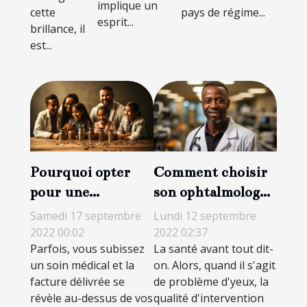
implique un
pays de régime...
cette
esprit...
brillance, il
est...
Pourquoi opter
Comment choisir
pour une
son ophtalmologue
protection
?
Samedi 17 septembre
Lundi 12 septembre
complémentaire
2022 00:02
2022 02:37
Parfois, vous subissez
La santé avant tout dit-
santé ?
un soin médical et la
on. Alors, quand il s'agit
facture délivrée se
de problème d'yeux, la
révèle au-dessus de vos
qualité d'intervention