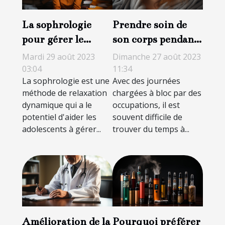
La sophrologie
Prendre soin de
pour gérer le
son corps pendant
stress chez les
la nuit : des
Mardi 29 août 2023
Dimanche 27 août 2023
adolescents
astuces pour avoir
03:04
11:34
La sophrologie est une
Avec des journées
un regard plein de
méthode de relaxation
chargées à bloc par des
peps
dynamique qui a le
occupations, il est
potentiel d'aider les
souvent difficile de
adolescents à gérer...
trouver du temps à...
Amélioration de la
Pourquoi préférer