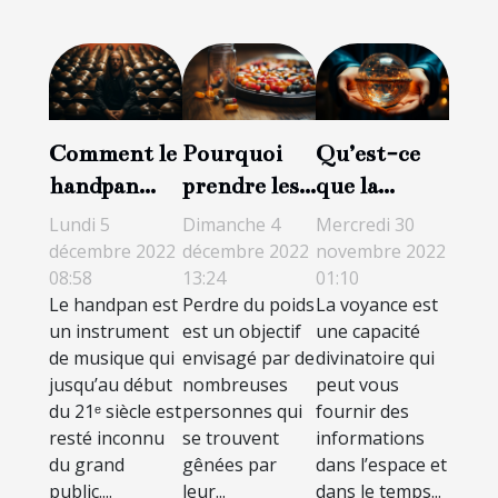
Comment le
Pourquoi
Qu’est-ce
handpan
prendre les
que la
peut-il être
gélules
voyance ?
Lundi 5
Dimanche 4
Mercredi 30
utilisé en
Figur pour
décembre 2022
décembre 2022
novembre 2022
08:58
13:24
01:10
méditation
perdre du
Le handpan est
Perdre du poids
La voyance est
et
poids ?
un instrument
est un objectif
une capacité
relaxation ?
de musique qui
envisagé par de
divinatoire qui
jusqu’au début
nombreuses
peut vous
du 21ᵉ siècle est
personnes qui
fournir des
resté inconnu
se trouvent
informations
du grand
gênées par
dans l’espace et
public....
leur...
dans le temps...