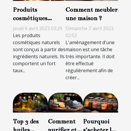
Produits
Comment meubler
cosmétiques
une maison ?
naturels : les
Jeudi 6 avril 2023 03:29
Dimanche 2 avril 2023
incontournable
Les produits
02:52
cosmétiques naturels
L'aménagement d'une
pour la peau
sont conçus à partir des
maison est une tâche
ingrédients naturels. Ils
très importante. Il doit
comportent un fort
être effectué
taux...
régulièrement afin de
créer...
Top 3 des
Comment
Pourquoi
huiles
purifier et
s’acheter les