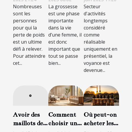
Nombreuses
La grossesse
Secteur
saine et
distance
sont les
est une phase
d'activités
durable
personnes
importante
longtemps
pour qui la
dans la vie
considéré
perte de poids
d’une femme, il
comme
est un ultime
est donc
réalisable
défi à relever.
important que
uniquement en
Pour atteindre
tout se passe
présentiel, la
cet...
bien...
voyance est
devenue...
Comment
Où peut-on
Avoir des
choisir un
acheter les
maillots de
bon lit en
produits
bain