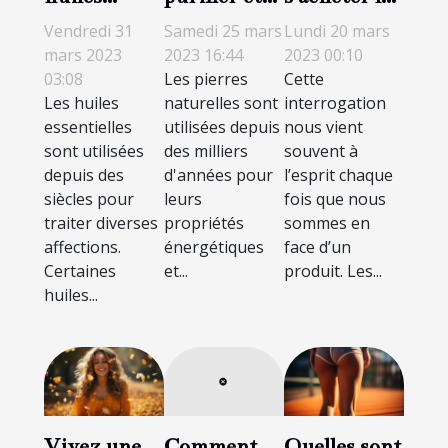
essentielles
recharger
résines de
Vendredi 31
Samedi 25 mars
Lundi 20 mars
les plus
une pierre
CBD en
mars 2023
2023 16:44
2023 00:10
03:08
Les pierres
Cette
efficaces
naturelle ?
ligne ?
Les huiles
naturelles sont
interrogation
essentielles
utilisées depuis
nous vient
sont utilisées
des milliers
souvent à
depuis des
d'années pour
l’esprit chaque
siècles pour
leurs
fois que nous
traiter diverses
propriétés
sommes en
affections.
énergétiques
face d’un
Certaines
et...
produit. Les...
huiles...
Vivez une
Quelles sont
Comment