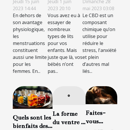
Jeudi 1 juin
Dimanche 28
Jeudi 15 juin
bois pour
CBD à Paris
menstruels :
2023 20:10
mai 2023 03:08
2023 14:44
Vous avez eu à
Le CBD est un
En dehors de
son bébé ?
?
comment
essayer de
composant
son avantage
bien faire
nombreux
chimique qu’on
physiologique,
votre choix
types de lits
utilise pour
les
?
pour vos
réduire le
menstruations
enfants. Mais
stress, l'anxiété
constituent
juste que là, vos
et plein
aussi une limite
bébés n’ont
d’autres mal
pour les
pas...
liés...
femmes. En...
Faites-
La forme
Quels sont les
vous
du ventre :
bienfaits des
guérir par