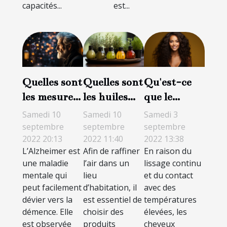
capacités...
est...
Quelles sont
Quelles sont
Qu'est-ce
les mesures
les huiles
que le
de gestion
essentielles
lissage
Samedi 10
Samedi 10
Samedi 3
de
à mettre
brésilien et
septembre
septembre
septembre
2022 20:13
2022 11:40
2022 13:38
l’Alzheimer
dans un
comment il
L’Alzheimer est
Afin de raffiner
En raison du
à Paris ?
diffuseur ?
affecte les
une maladie
l’air dans un
lissage continu
cheveux ?
mentale qui
lieu
et du contact
peut facilement
d’habitation, il
avec des
dévier vers la
est essentiel de
températures
démence. Elle
choisir des
élevées, les
est observée
produits
cheveux