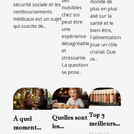
des
monde de
nuisibles
sécurité sociale et les
bien-être
médicaux
nuisibles
plus en plus
remboursements
chez soi
axé sur la
médicaux est un sujet
peut être
santé et le
qui suscite de...
une
bien-être,
expérience
l'alimentation
désagréable
joue un rôle
et
crucial. Que
stressante.
ce...
La question
se pose...
Top 3
Quelles sont
À quel
meilleurs
les
moment
crèmes de
Mardi 24