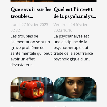
Que savoir sur les
Quel est l'intérêt
troubles
de la psychanalyse
alimentaires ?
?
Lundi 27 février 2023
Vendredi 24 février
02:32
2023 16:16
Les troubles de
La psychanalyse est
l'alimentation sont un
une discipline de la
grave problème de
psychothérapie qui
santé mentale qui peut
traite de la souffrance
avoir un effet
psychologique d'un...
dévastateur...