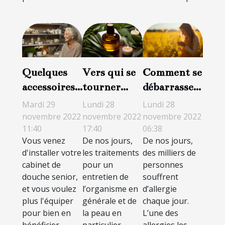
Quelques
Vers qui se
Comment se
accessoires
tourner
débarrasser
que vous
pour des
des allergies
Mardi 29
Lundi 28
Lundi 28
pouvez
traitements
au pollen ?
novembre 2022
novembre 2022
novembre 2022
11:40
17:40
06:38
choisir pour
corporels et
Vous venez
De nos jours,
De nos jours,
votre
soins de
d'installer votre
les traitements
des milliers de
douche
santé ?
cabinet de
pour un
personnes
senior
douche senior,
entretien de
souffrent
et vous voulez
l’organisme en
d’allergie
plus l'équiper
générale et de
chaque jour.
pour bien en
la peau en
L’une des