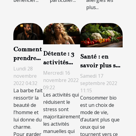
bénéficier...
particulier...
allergies les
plus...
Comment
Détente : 3
Santé : en
prendre
activités
savoir plus sur
soin de sa
Lundi 28
créatives
Mercredi 16
la
barbe ?
Samedi 17
novembre
anti-stress
novembre 2022
consommation
septembre 2022
2022 04:32
09:22
11:15
La barbe fait
des produits
Les activités qui
Consommer bio
ressortir la
bio
réduisent le
est un choix de
beauté de
stress sont
mode de vie,
l’homme et
majoritairement
d’autant plus que
lui donne du
les activités
ceux qui se
charme.
manuelles qui
tournent vers ce
Pour garder