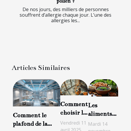
pollen ?
De nos jours, des milliers de personnes
souffrent d’allergie chaque jour. L’une des
allergies les...
Articles Similaires
Comment
Les
choisir le
aliments
Comment le
bon
naturels
Vendredi 11
plafond de la
Mardi 14
service de
avril 2025
pour