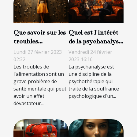
Que savoir sur les
Quel est l'intérêt
troubles
de la psychanalyse
alimentaires ?
?
Lundi 27 février 2023
Vendredi 24 février
02:32
2023 16:16
Les troubles de
La psychanalyse est
l'alimentation sont un
une discipline de la
grave problème de
psychothérapie qui
santé mentale qui peut
traite de la souffrance
avoir un effet
psychologique d'un...
dévastateur...