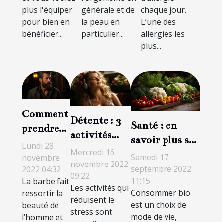
plus l'équiper
générale et de
chaque jour.
pour bien en
la peau en
L’une des
bénéficier...
particulier...
allergies les
plus...
Comment
Détente : 3
Santé : en
prendre
activités
savoir plus sur
soin de sa
Lundi 28
créatives
Mercredi 16
la
barbe ?
Samedi 17
novembre
anti-stress
novembre 2022
consommation
septembre 2022
2022 04:32
09:22
11:15
La barbe fait
des produits
Les activités qui
Consommer bio
ressortir la
bio
réduisent le
est un choix de
beauté de
stress sont
mode de vie,
l’homme et