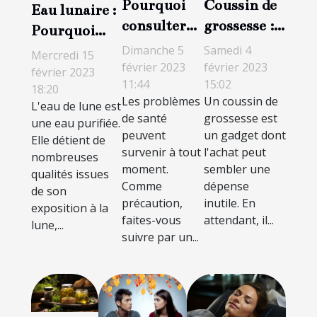
Pourquoi
Coussin de
Eau lunaire :
consulter
grossesse :
Pourquoi
une
pourquoi
l'eau de lune
Dimanche 5
Samedi 4
Mercredi 15
plateforme
vaut-il la
février 2023
février 2023
est-elle
février 2023
11:44
15:02
sur la santé
peine
18:20
indispensable
Les problèmes
Un coussin de
L'eau de lune est
et le bien-
d'avoir ?
?
de santé
grossesse est
une eau purifiée.
être ?
peuvent
un gadget dont
Elle détient de
survenir à tout
l'achat peut
nombreuses
moment.
sembler une
qualités issues
Comme
dépense
de son
précaution,
inutile. En
exposition à la
faites-vous
attendant, il...
lune,...
suivre par un...