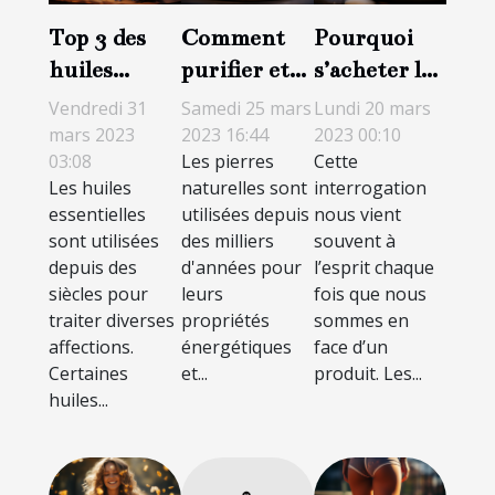
Top 3 des
Comment
Pourquoi
huiles
purifier et
s’acheter les
essentielles
recharger
résines de
Vendredi 31
Samedi 25 mars
Lundi 20 mars
les plus
une pierre
CBD en
mars 2023
2023 16:44
2023 00:10
03:08
Les pierres
Cette
efficaces
naturelle ?
ligne ?
Les huiles
naturelles sont
interrogation
essentielles
utilisées depuis
nous vient
sont utilisées
des milliers
souvent à
depuis des
d'années pour
l’esprit chaque
siècles pour
leurs
fois que nous
traiter diverses
propriétés
sommes en
affections.
énergétiques
face d’un
Certaines
et...
produit. Les...
huiles...