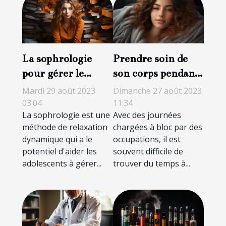
La sophrologie
Prendre soin de
pour gérer le
son corps pendant
stress chez les
la nuit : des
Mardi 29 août 2023
Dimanche 27 août 2023
adolescents
astuces pour avoir
03:04
11:34
La sophrologie est une
Avec des journées
un regard plein de
méthode de relaxation
chargées à bloc par des
peps
dynamique qui a le
occupations, il est
potentiel d'aider les
souvent difficile de
adolescents à gérer...
trouver du temps à...