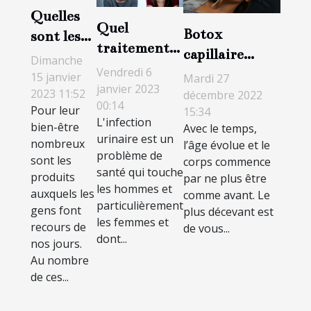
Quelles
Quel
Botox
sont les
traitement
capillaire
aubaines
Dimanche
contre une
Vendredi 6
professionnel :
du CBD ?
15 janvier
Mardi 27
infection
janvier 2023
quels sont ses
2023 11:52
décembre 2022
00:14
urinaire ?
Pour leur
15:34
avantages ?
L'infection
bien-être
Avec le temps,
urinaire est un
nombreux
l’âge évolue et le
problème de
sont les
corps commence
santé qui touche
produits
par ne plus être
les hommes et
auxquels les
comme avant. Le
particulièrement
gens font
plus décevant est
les femmes et
recours de
de vous...
dont...
nos jours.
Au nombre
de ces...