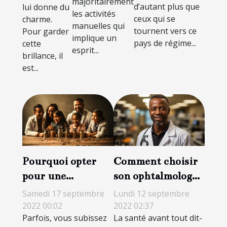
majoritairement
d’autant plus que
lui donne du
les activités
ceux qui se
charme.
manuelles qui
tournent vers ce
Pour garder
implique un
pays de régime...
cette
esprit...
brillance, il
est...
Pourquoi opter
Comment choisir
pour une
son ophtalmologue
protection
?
Samedi 17 septembre
Lundi 12 septembre
complémentaire
2022 00:02
2022 02:37
Parfois, vous subissez
La santé avant tout dit-
santé ?