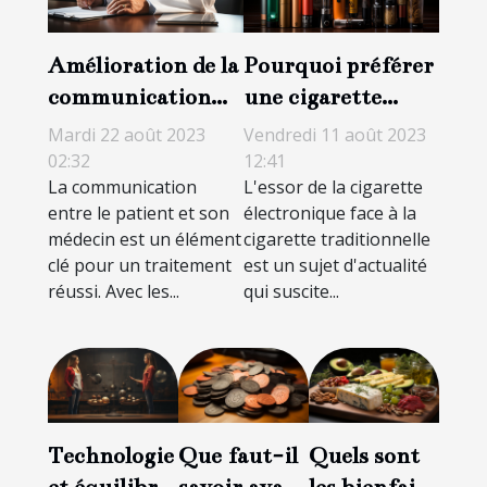
Amélioration de la
Pourquoi préférer
communication
une cigarette
patient-médecin
électronique à une
Mardi 22 août 2023
Vendredi 11 août 2023
grâce à la
cigarette
02:32
12:41
La communication
L'essor de la cigarette
téléconsultation
traditionnelle ?
entre le patient et son
électronique face à la
médecin est un élément
cigarette traditionnelle
clé pour un traitement
est un sujet d'actualité
réussi. Avec les...
qui suscite...
Technologie
Que faut-il
Quels sont
et équilibre
savoir avant
les bienfaits