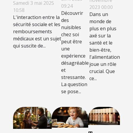
novembre
sécurité sociale
Samedi 3 mai 2025
09:24
lutte
2023 00:00
booster
influence les
10:58
Découvrir
Dans un
contre les
votre
L'interaction entre la
remboursements
des
monde de
nuisibles
sécurité sociale et les
bien-être
médicaux
nuisibles
plus en plus
remboursements
chez soi
axé sur la
médicaux est un sujet
peut être
santé et le
qui suscite de...
une
bien-être,
expérience
l'alimentation
désagréable
joue un rôle
et
crucial. Que
stressante.
ce...
La question
se pose...