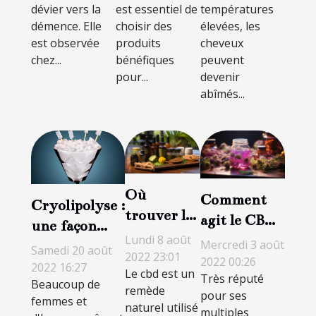
dévier vers la
est essentiel de
températures
démence. Elle
choisir des
élevées, les
est observée
produits
cheveux
chez...
bénéfiques
peuvent
pour...
devenir
abîmés...
Où
Comment
Cryolipolyse :
trouver le
agit le CBD
une façon
cbd de
sur le
Lundi 8 août
moderne de
Mercredi 3 août
Samedi 20 août
qualité à
2022 23:01
cerveau ?
2022 00:26
perdre du
2022 16:27
Le cbd est un
Saint-
Très réputé
Beaucoup de
poids sans
remède
Cyprien ?
pour ses
femmes et
douleur ?
naturel utilisé
multiples