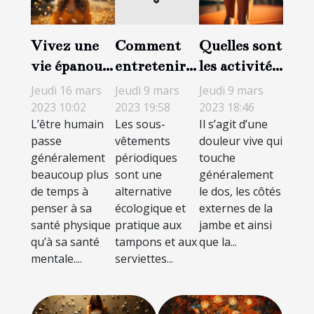
Vivez une
Quelles sont
Comment
vie épanouie
les activités
entretenir
avec moins
sportives à
sa culotte
Jeudi 16 mars
Jeudi 9 mars
Jeudi 9 mars
de stress et
faire et à
menstruelle
2023 10:02
2023 18:46
2023 19:58
L’être humain
Il s’agit d’une
Les sous-
de
éviter en cas
?
passe
douleur vive qui
vêtements
dépression :
de sciatique
généralement
touche
périodiques
Découvrez
?
beaucoup plus
généralement
sont une
les aptitudes
de temps à
le dos, les côtés
alternative
à adopter
penser à sa
externes de la
écologique et
santé physique
jambe et ainsi
pratique aux
pour avoir
qu’à sa santé
que la...
tampons et aux
une bonne
mentale....
serviettes...
santé
mentale