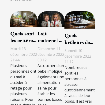
Quels sont
Lait
Quels
les critères
maternel ou
brûleurs de
de choix
lait
graisse
Mardi 13
Dimanche 11
Samedi 10
d’un
artificiel :
décembre 2022
décembre 2022
utiliser pour
décembre 2022
21:44
00:12
fauteuil
lequel
11:12
garder la
Plusieurs
Accoucher d’un
monte
choisir
Nombreuses
forme ?
personnes ont
bébé implique
sont les
escalier ?
pour son
du mal à
également une
personnes à
bébé ?
accéder à
alimentation
stresser
l’étage pour
saine pour
quotidiennement
plusieurs
établir les
à cause de leur
raisons. Pour
bonnes bases
poids. Il est vrai