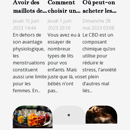
Comment
Où peut-on
Avoir des
choisir un
acheter les
maillots de
bon lit en
produits
bain
Jeudi 1 juin
Dimanche 28
Jeudi 15 juin
bois pour
CBD à Paris
menstruels :
2023 20:10
mai 2023 03:08
2023 14:44
Vous avez eu à
Le CBD est un
En dehors de
son bébé ?
?
comment
essayer de
composant
son avantage
bien faire
nombreux
chimique qu’on
physiologique,
votre choix
types de lits
utilise pour
les
?
pour vos
réduire le
menstruations
enfants. Mais
stress, l'anxiété
constituent
juste que là, vos
et plein
aussi une limite
bébés n’ont
d’autres mal
pour les
pas...
liés...
femmes. En...