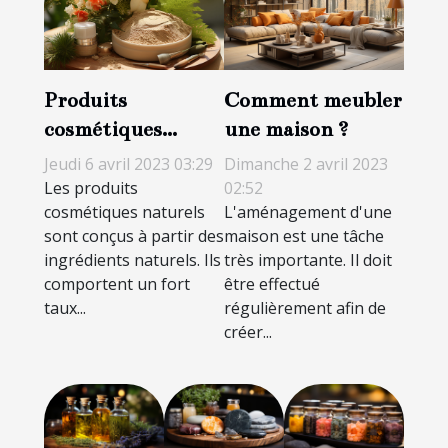
Produits
Comment meubler
cosmétiques
une maison ?
naturels : les
Jeudi 6 avril 2023 03:29
Dimanche 2 avril 2023
incontournable
Les produits
02:52
cosmétiques naturels
L'aménagement d'une
pour la peau
sont conçus à partir des
maison est une tâche
ingrédients naturels. Ils
très importante. Il doit
comportent un fort
être effectué
taux...
régulièrement afin de
créer...