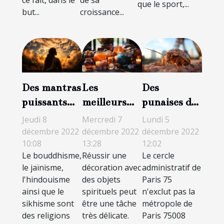
ce fait, dans le
de sa
que le sport,...
but...
croissance...
Des mantras
Les
Des
puissants
meilleurs
punaises de
pouvant
objets
lit à Paris 8 :
Jeudi 8
Mercredi 7
Lundi 5
changer
spirituels de
ce qu'il faut
décembre 2022
décembre 2022
décembre 2022
10:08
13:28
12:02
votre vie
décoration
savoir pour
Le bouddhisme,
Réussir une
Le cercle
s'en
le jaïnisme,
décoration avec
administratif de
débarrasser
l'hindouisme
des objets
Paris 75
ainsi que le
spirituels peut
n'exclut pas la
sikhisme sont
être une tâche
métropole de
des religions
très délicate.
Paris 75008