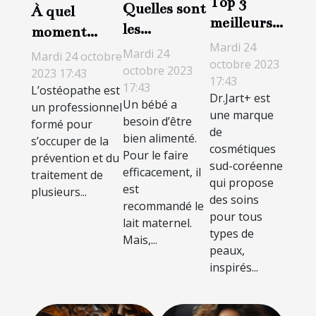
Top 3
Quelles sont
À quel
meilleurs
les
moment
crèmes de
Mardi 24
meilleures
doit-on
Mardi 24
Mardi 24 octobre
Dr.Jart+
octobre 2023
grignoteuses
octobre 2023
consulter
2023 17:43
17:43
17:43
pour bébé ?
L’ostéopathe est
l’ostéopathe ?
Dr.Jart+ est
Un bébé a
un professionnel
une marque
besoin d’être
formé pour
de
bien alimenté.
s’occuper de la
cosmétiques
Pour le faire
prévention et du
sud-coréenne
efficacement, il
traitement de
qui propose
est
plusieurs...
des soins
recommandé le
pour tous
lait maternel.
types de
Mais,...
peaux,
inspirés...