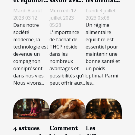
quotidien :
d’acheter du
d’un régime
Mardi 8 août
Mercredi 12
Lundi 3 juillet
amis ou
THCP ?
cétogène?
2023 03:12
juillet 2023
2023 05:08
Dans notre
05:28
Un régime
ennemis ?
société
L'importance
alimentaire
moderne, la
de l'achat de
équilibré est
technologie est
THCP réside
essentiel pour
devenue un
dans les
maintenir une
compagnon
nombreux
bonne santé et
omniprésent
avantages et
un poids
dans nos vies.
possibilités qu'il
optimal. Parmi
Nous vivons...
peut offrir aux...
les...
4 astuces
Comment
Les