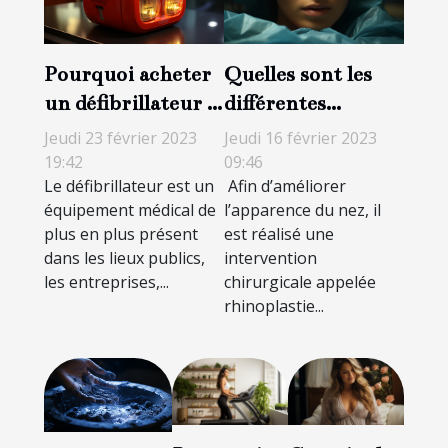
Pourquoi acheter
Quelles sont les
un défibrillateur ?
différentes
Un investissement
techniques de
Jeudi 23 février 2023
Jeudi 16 février 2023
pour sauver des
rhinoplastie ?
19:42
09:46
Le défibrillateur est un
Afin d’améliorer
vies
équipement médical de
l’apparence du nez, il
plus en plus présent
est réalisé une
dans les lieux publics,
intervention
les entreprises,...
chirurgicale appelée
rhinoplastie...