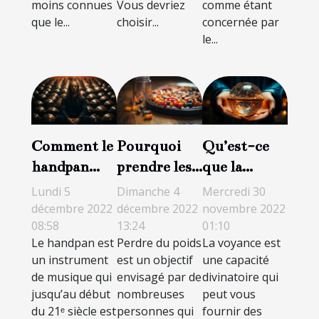
moins connues
Vous devriez
comme étant
que le...
choisir...
concernée par
le...
Comment le
Pourquoi
Qu’est-ce
handpan
prendre les
que la
peut-il être
gélules
voyance ?
Lundi 5
Dimanche 4
Mercredi 30
utilisé en
Figur pour
décembre 2022
décembre 2022
novembre 2022
08:58
13:24
01:10
méditation
perdre du
Le handpan est
Perdre du poids
La voyance est
et
poids ?
un instrument
est un objectif
une capacité
relaxation ?
de musique qui
envisagé par de
divinatoire qui
jusqu’au début
nombreuses
peut vous
du 21ᵉ siècle est
personnes qui
fournir des