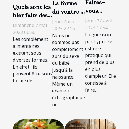
Faites-
La forme
Quels sont les
vous
du ventre :
bienfaits des
guérir par
comment
Jeudi 27 avril
Jeudi 4 mai
compléments
Dimanche 7 mai
l’hypnose
savoir le
2023 17:54
2023 22:16
malimentaires
2023 06:56
La guérison
Nous ne
sexe du
Les complément
?
par hypnose
sommes pas
bébé ?
alimentaires
est une
complètement
existent sous
pratique qui
sûrs du sexe
diverses formes.
prend de plus
du bébé
En effet, ils
en plus
jusqu'à la
peuvent être sous
d’ampleur. Elle
naissance.
forme de...
consiste à
Même un
faire...
examen
échographique
ne...