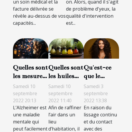
un soin médical et la
on. Alors, quand il s'agit
facture délivrée se
de problème d'yeux, la
révèle au-dessus de vos
qualité d'intervention
capacités...
est...
Quelles sont
Quelles sont
Qu'est-ce
les mesures
les huiles
que le
de gestion
essentielles
lissage
Samedi 10
Samedi 10
Samedi 3
de
à mettre
brésilien et
septembre
septembre
septembre
2022 20:13
2022 11:40
2022 13:38
l’Alzheimer
dans un
comment il
L’Alzheimer est
Afin de raffiner
En raison du
à Paris ?
diffuseur ?
affecte les
une maladie
l’air dans un
lissage continu
cheveux ?
mentale qui
lieu
et du contact
peut facilement
d’habitation, il
avec des