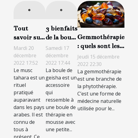
Tout
3 bienfaits
Gemmothérapie
savoir sur
de la boule
: quels sont les
le musc
de geisha
Mardi 20
Samedi 17
avantages et les
intime
décembre
décembre
Jeudi 15 décembre
2022 17:52
2022 17:44
inconvénients ?
tahara
2022 22:30
Le musc
La boule de
La gemmothérapie
tahara est un
geisha est un
est une branche de
rituel
accessoire
la phytothérapie.
pratiqué
qui
C’est une forme de
auparavant
ressemble à
médecine naturelle
dans les pays
une boule de
utilisée pour le...
arabes. Il est
thérapie en
connu de
mousse avec
tous à
une petite...
présent. Ce...