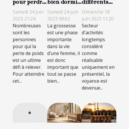
pour perdre
bien dormir
différents
du poids de
durant la
types de
Samedi 24 juin
Samedi 24 juin
Dimanche 18
manière
grossesse ?
voyance à
2023 21:24
2023 08:02
juin 2023 11:20
Nombreuses
La grossesse
Secteur
saine et
distance
sont les
est une phase
d'activités
durable
personnes
importante
longtemps
pour qui la
dans la vie
considéré
perte de poids
d’une femme, il
comme
est un ultime
est donc
réalisable
défi à relever.
important que
uniquement en
Pour atteindre
tout se passe
présentiel, la
cet...
bien...
voyance est
devenue...